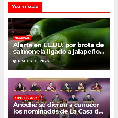
You missed
NACIONAL
Alerta en EE.UU. por brote de
salmonela ligado a jalapeños
mexicanos; reportan 345
6 AGOSTO, 2026
casos
ESPECTACULOS
Anoche se dieron a conocer
los nominados de La Casa de
los Famosos México 2026 en