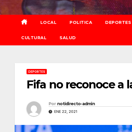
Saltar
al
contenido
LOCAL
POLITICA
DEPORTES
CULTURAL
SALUD
DEPORTES
Fifa no reconoce a l
Por
notidirecto-admin
ENE 22, 2021