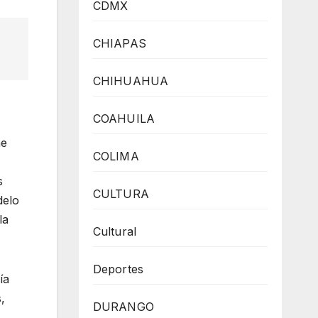
CDMX
CHIAPAS
CHIHUAHUA
COAHUILA
ne
COLIMA
s
CULTURA
delo
la
Cultural
Deportes
ía
,
DURANGO