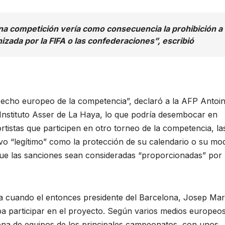
na competición vería como consecuencia la prohibición a
izada por la FIFA o las confederaciones”, escribió
recho europeo de la competencia”, declaró a la AFP Antoi
 Instituto Asser de La Haya, lo que podría desembocar en
rtistas que participen en otro torneo de la competencia, la
tivo “legítimo” como la protección de su calendario o su mo
y que las sanciones sean consideradas “proporcionadas” por 
za cuando el entonces presidente del Barcelona, Josep Mar
a participar en el proyecto. Según varios medios europeos
ena de equipos de los principales campeonatos, con unos