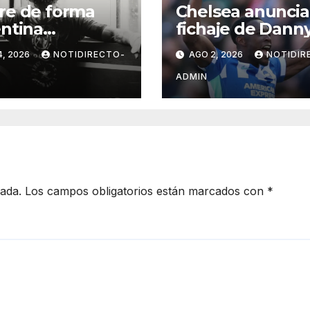
re de forma
Chelsea anuncia
ntina
fichaje de Dann
leador de la
Welbeck para la
4, 2026
NOTIDIRECTO-
AGO 2, 2026
NOTIDIR
 investigan las
próxima tempor
as
de Premier Lea
ADMIN
cada.
Los campos obligatorios están marcados con
*