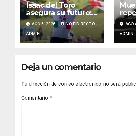
Isaac del Toro
Mue
asegura su futuro:
repe
renueva con UAE
expe
AGO 6, 2026
NOTIDIRECTO-
AGO 
Team Emirates
UFC;
hasta 2031
caus
ADMIN
ADMIN
Deja un comentario
Tu dirección de correo electrónico no será publi
Comentario
*