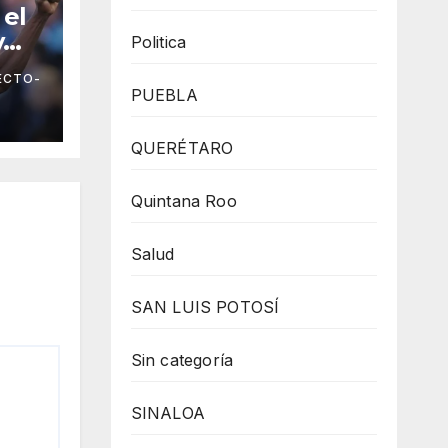
 el
y
Politica
ECTO-
ada
PUEBLA
gue
QUERÉTARO
Quintana Roo
Salud
SAN LUIS POTOSÍ
Sin categoría
SINALOA