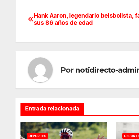
Hank Aaron, legendario beisbolista, f
Navegación
sus 86 años de edad
de
entradas
Por
notidirecto-admi
Entrada relacionada
DEPORTES
DEPORT