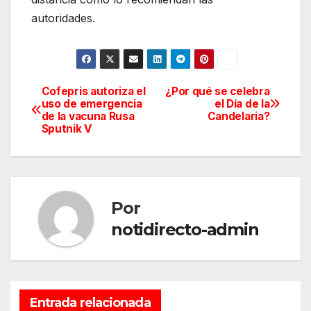
autoridades.
Cofepris autoriza el
¿Por qué se celebra
Navegación
uso de emergencia
el Día de la
de la vacuna Rusa
Candelaria?
de
Sputnik V
entradas
Por
notidirecto-admin
Entrada relacionada