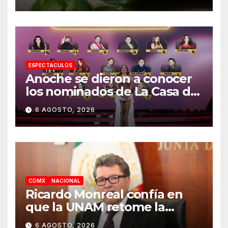
casos
ESPECTACULOS
Anoche se dieron a conocer
los nominados de La Casa de
los Famosos México 2026 en
6 AGOSTO, 2026
la segunda semana
CDMX
NACIONAL
Ricardo Monreal confía en
que la UNAM retome la
normalidad e inicie el
6 AGOSTO, 2026