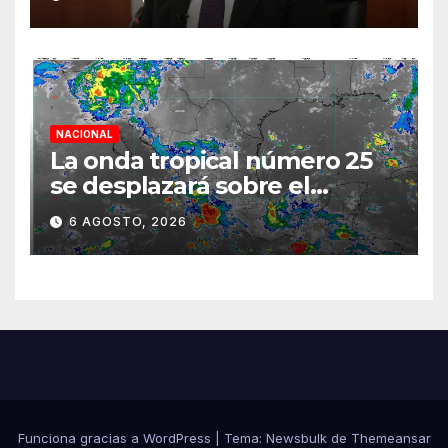
semestre mediante el
diálogo
NACIONAL
La onda tropical número 25
se desplazará sobre el
sureste mexicano
6 AGOSTO, 2026
Funciona gracias a WordPress
|
Tema:
Newsbulk
de
Themeansar