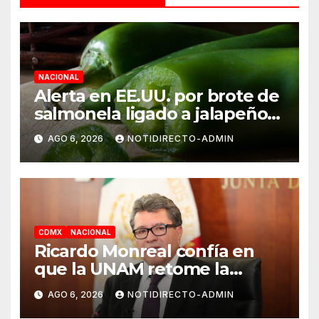
NACIONAL
Alerta en EE.UU. por brote de
salmonela ligado a jalapeños
mexicanos; reportan 345
AGO 6, 2026
NOTIDIRECTO-ADMIN
casos
CDMX
NACIONAL
Ricardo Monreal confía en
que la UNAM retome la
normalidad e inicie el
AGO 6, 2026
NOTIDIRECTO-ADMIN
semestre mediante el diálogo