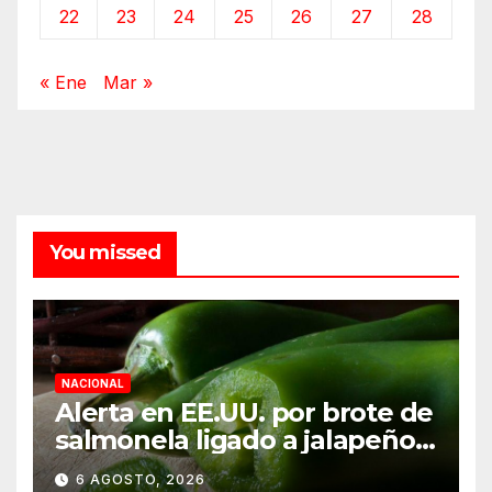
22
23
24
25
26
27
28
« Ene
Mar »
You missed
NACIONAL
Alerta en EE.UU. por brote de
salmonela ligado a jalapeños
mexicanos; reportan 345
6 AGOSTO, 2026