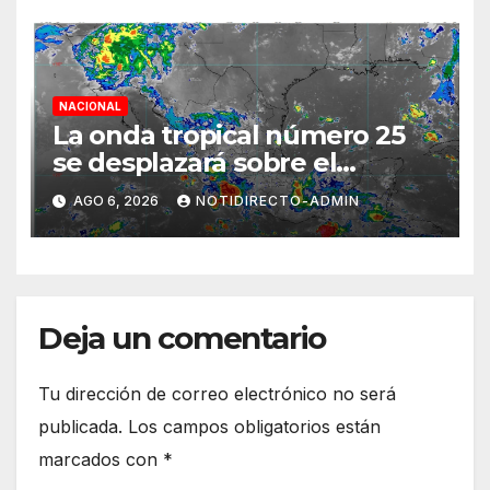
NACIONAL
La onda tropical número 25
se desplazará sobre el
sureste mexicano
AGO 6, 2026
NOTIDIRECTO-ADMIN
Deja un comentario
Tu dirección de correo electrónico no será
publicada.
Los campos obligatorios están
marcados con
*