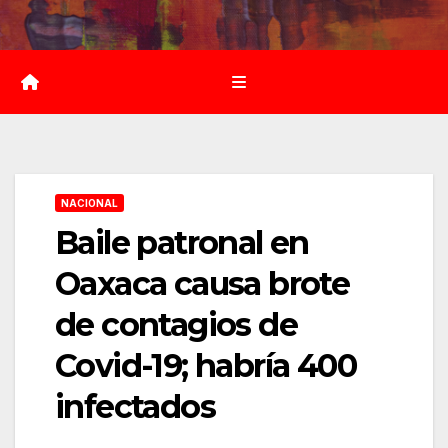
Saltar
al
contenido
NACIONAL
Baile patronal en
Oaxaca causa brote
de contagios de
Covid-19; habría 400
infectados