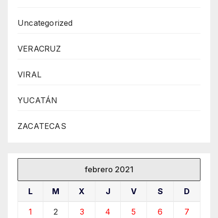
Uncategorized
VERACRUZ
VIRAL
YUCATÁN
ZACATECAS
febrero 2021
L
M
X
J
V
S
D
1
2
3
4
5
6
7