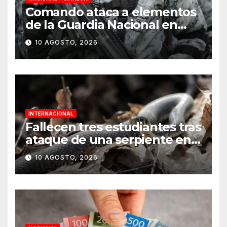
Comando ataca a elementos
de la Guardia Nacional en
Sinaloa; hay 8 detenidos
10 AGOSTO, 2026
INTERNACIONAL
Fallecen tres estudiantes tras
ataque de una serpiente en
internado de India
10 AGOSTO, 2026