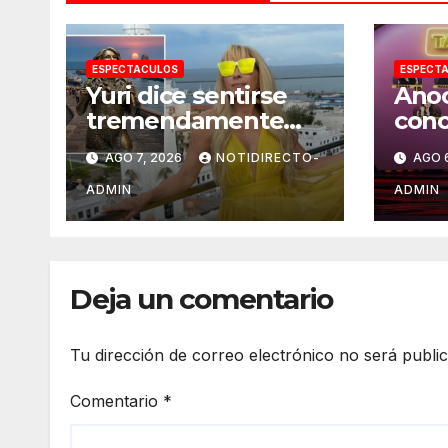
ESPECTACULOS
ESPECT
Yuri dice sentirse
Anoc
tremendamente
cono
emocionada sobre
nomi
AGO 7, 2026
NOTIDIRECTO-
AGO 
su estatua que le
Casa
harán en Veracruz
Fam
ADMIN
ADMIN
2026
sem
Deja un comentario
Tu dirección de correo electrónico no será publi
Comentario
*