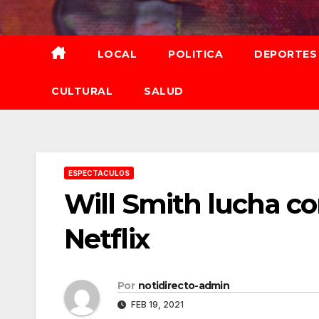
Saltar
al
contenido
LOCAL
POLITICA
DEPORTES
CULTURAL
SALUD
ESPECTACULOS
Will Smith lucha co
Netflix
Por
notidirecto-admin
FEB 19, 2021