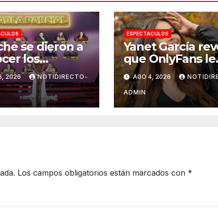
ACULOS
ESPECTACULOS
he se dieron a
Yanet García rev
cer los
que OnlyFans le
nados de La
permitió compra
6, 2026
NOTIDIRECTO-
AGO 4, 2026
NOTIDIR
 de los
un departamen
osos México
en Manhattan
ADMIN
 en la segunda
ana
cada.
Los campos obligatorios están marcados con
*