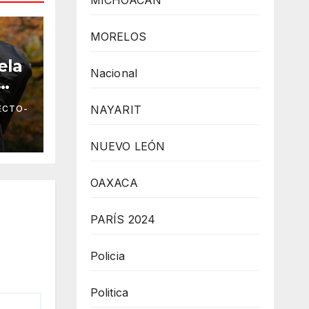
MICHOACÁN
MORELOS
ela
Nacional
r
NAYARIT
ECTO-
to
NUEVO LEÓN
OAXACA
PARÍS 2024
Policia
Politica