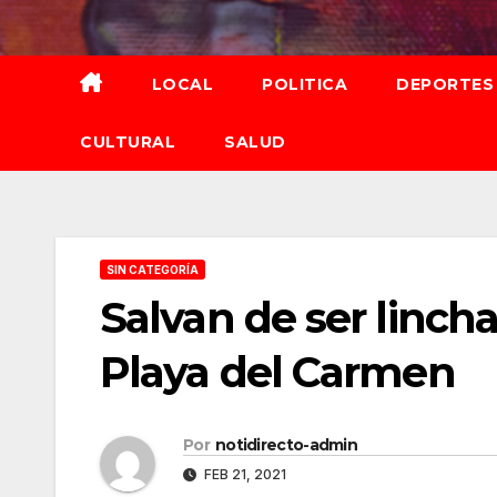
Saltar
al
contenido
LOCAL
POLITICA
DEPORTES
CULTURAL
SALUD
SIN CATEGORÍA
Salvan de ser linch
Playa del Carmen
Por
notidirecto-admin
FEB 21, 2021