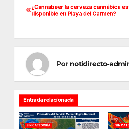
¿Cannabeer la cerveza cannábica es
Navegación
disponible en Playa del Carmen?
de
entradas
Por
notidirecto-admi
Entrada relacionada
SIN CATEGORÍA
SIN CAT