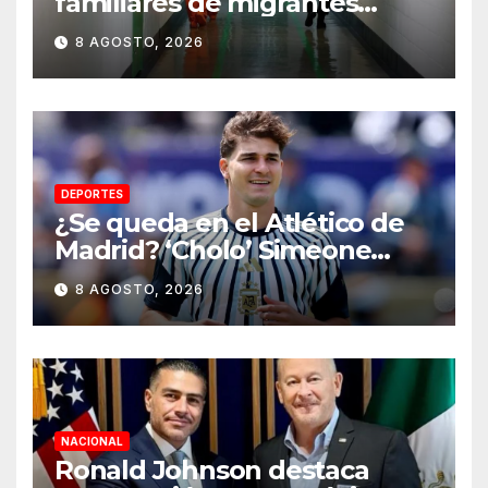
familiares de migrantes
detenidos en Estados Unidos;
8 AGOSTO, 2026
prometen liberarlos
DEPORTES
¿Se queda en el Atlético de
Madrid? ‘Cholo’ Simeone
responde contundente sobre
8 AGOSTO, 2026
el futuro de Julián Álvarez
NACIONAL
Ronald Johnson destaca