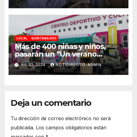
LOCAL
QUINTANA ROO
Más de 400 niñas y niños,
pasarán un “Un verano
DIFerente” en Chetumal:
JUL 22, 2024
NOTIDIRECTO-ADMIN
Mara Lezama
Deja un comentario
Tu dirección de correo electrónico no será
publicada.
Los campos obligatorios están
marcados con
*