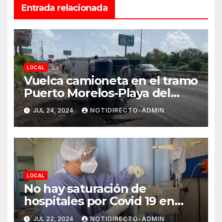
Entrada relacionada
LOCAL
Vuelca camioneta en el tramo
Puerto Morelos-Playa del
Carmen
JUL 24, 2024
NOTIDIRECTO-ADMIN
LOCAL
No hay saturación de
hospitales por Covid 19 en
Playa del Carmen
JUL 22, 2024
NOTIDIRECTO-ADMIN