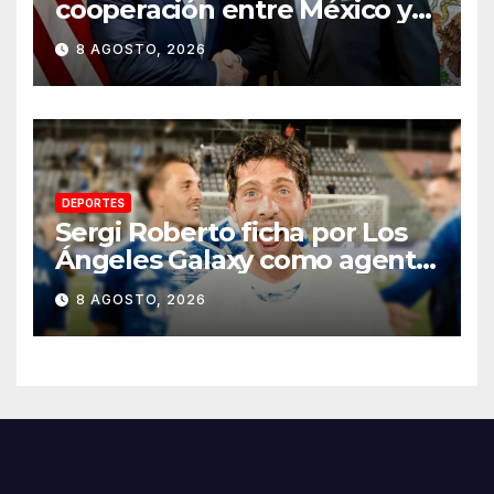
cooperación entre México y
EU para la seguridad en
8 AGOSTO, 2026
región aguacatera de
Michoacán
DEPORTES
Sergi Roberto ficha por Los
Ángeles Galaxy como agente
libre hasta 2028
8 AGOSTO, 2026