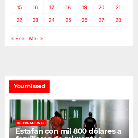
15
16
17
18
19
20
21
22
23
24
25
26
27
28
« Ene
Mar »
You missed
INTERNACIONAL
Estafan con mil 800 dólares a