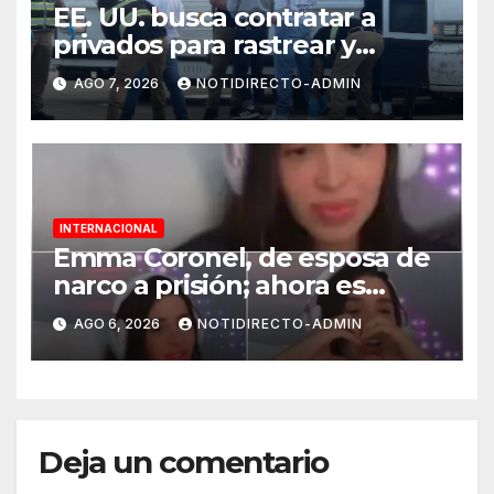
EE. UU. busca contratar a
privados para rastrear y
cobrar multas a migrantes
AGO 7, 2026
NOTIDIRECTO-ADMIN
deportados en México y
Centroamérica
INTERNACIONAL
Emma Coronel, de esposa de
narco a prisión; ahora es
tiktoker
AGO 6, 2026
NOTIDIRECTO-ADMIN
Deja un comentario