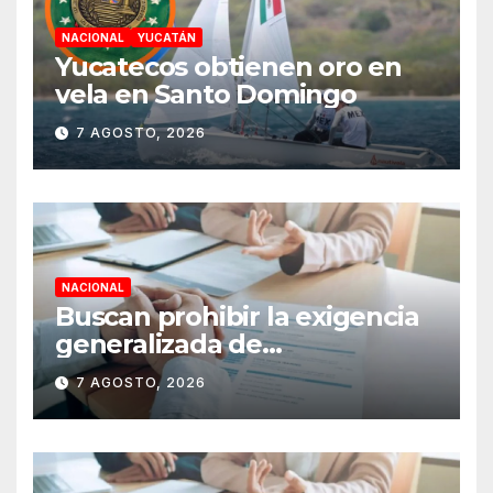
NACIONAL
YUCATÁN
Yucatecos obtienen oro en
vela en Santo Domingo
7 AGOSTO, 2026
NACIONAL
Buscan prohibir la exigencia
generalizada de
antecedentes penales para
7 AGOSTO, 2026
obtener empleo en México