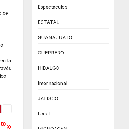
Espectaculos
o de
ESTATAL
GUANAJUATO
ro
GUERRERO
n
 en la
HIDALGO
ravés
ico
Internacional
JALISCO
Local
sto