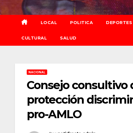
Saltar
al
contenido
LOCAL
POLITICA
DEPORTES
CULTURAL
SALUD
NACIONAL
Consejo consultivo
protección discrimi
pro-AMLO