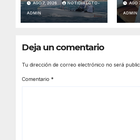
AGO 7, 2026
NOTIDIRECTO-
AGO 7
ant
pena
ADMIN
ADMIN
obte
Méx
Deja un comentario
Tu dirección de correo electrónico no será publi
Comentario
*