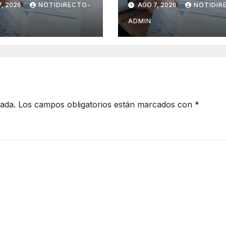
, 2026
NOTIDIRECTO-
AGO 7, 2026
NOTIDIR
ecedentes
ciclosporiasis en
les para
México y pide
ADMIN
ner empleo en
tranquilidad a la
ico
población
cada.
Los campos obligatorios están marcados con
*