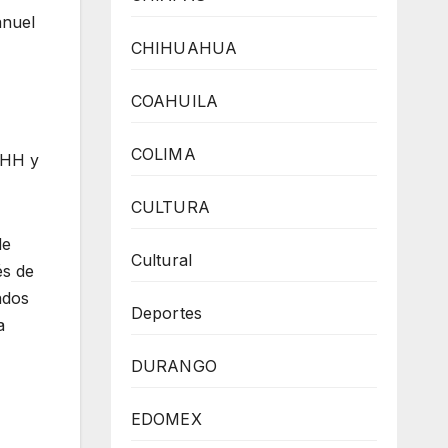
anuel
CHIHUAHUA
COAHUILA
COLIMA
DHH y
CULTURA
de
Cultural
és de
ados
Deportes
a
DURANGO
EDOMEX