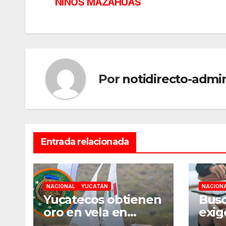
NIÑOS MAZAHUAS
de
entradas
Por
notidirecto-admi
Entrada relacionada
NACIONAL
YUCATÁN
NACION
Yucatecos obtienen
Busc
oro en vela en
exig
Santo Domingo
gene