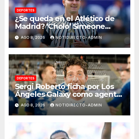
DEPORTES
¿Se queda en el Atlético de
Madrid? ‘Cholo’ Simeone
responde contundente sobre
AGO 8, 2026
NOTIDIRECTO-ADMIN
el futuro de Julián Álvarez
DEPORTES
Sergi Roberto ficha por Los
Ángeles Galaxy como agente
libre hasta 2028
AGO 8, 2026
NOTIDIRECTO-ADMIN