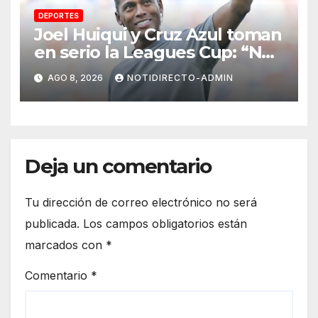
DEPORTES
Joel Huiqui y Cruz Azul toman
en serio la Leagues Cup: “Nos
hemos propuesto metas muy
AGO 8, 2026
NOTIDIRECTO-ADMIN
claras”
Deja un comentario
Tu dirección de correo electrónico no será
publicada.
Los campos obligatorios están
marcados con
*
Comentario
*