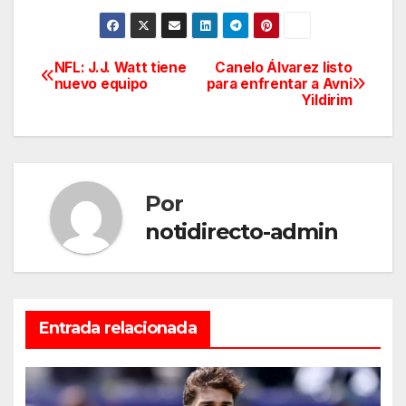
NFL: J.J. Watt tiene
Canelo Álvarez listo
Navegación
nuevo equipo
para enfrentar a Avni
Yildirim
de
entradas
Por
notidirecto-admin
Entrada relacionada