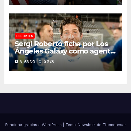
Michoacán
DEPORTES
Sergi Roberto ficha por Los
Ángeles Galaxy como agente
libre hasta 2028
8 AGOSTO, 2026
Funciona gracias a WordPress
|
Tema:
Newsbulk
de
Themeansar