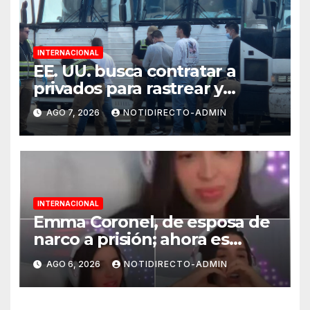
INTERNACIONAL
EE. UU. busca contratar a
privados para rastrear y
cobrar multas a migrantes
AGO 7, 2026
NOTIDIRECTO-ADMIN
deportados en México y
Centroamérica
INTERNACIONAL
Emma Coronel, de esposa de
narco a prisión; ahora es
tiktoker
AGO 6, 2026
NOTIDIRECTO-ADMIN