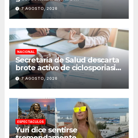
antecedentes penales para
7 AGOSTO, 2026
obtener empleo en México
NACIONAL
Secretaría de Salud descarta
brote activo de ciclosporiasis
en México y pide tranquilidad
7 AGOSTO, 2026
a la población
ESPECTACULOS
Yuri dice sentirse
tremendamente