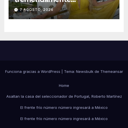
emocionada sobre su estatua
7 AGOSTO, 2026
que le harán en Veracruz
Funciona gracias a WordPress
|
Tema:
Newsbulk
de
Themeansar
Home
Asaltan la casa del seleccionador de Portugal, Roberto Martínez
El frente frío número número ingresará a México
El frente frío número número ingresará a México