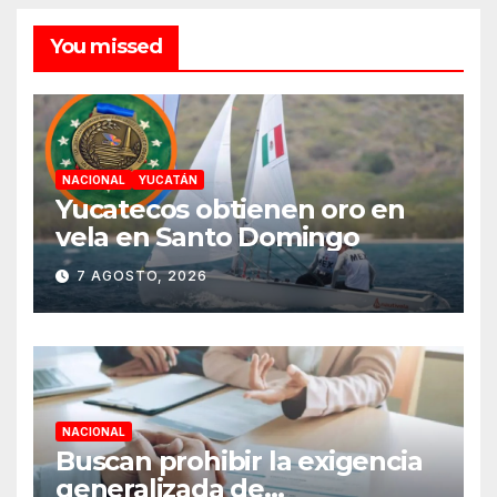
You missed
NACIONAL
YUCATÁN
Yucatecos obtienen oro en
vela en Santo Domingo
7 AGOSTO, 2026
NACIONAL
Buscan prohibir la exigencia
generalizada de