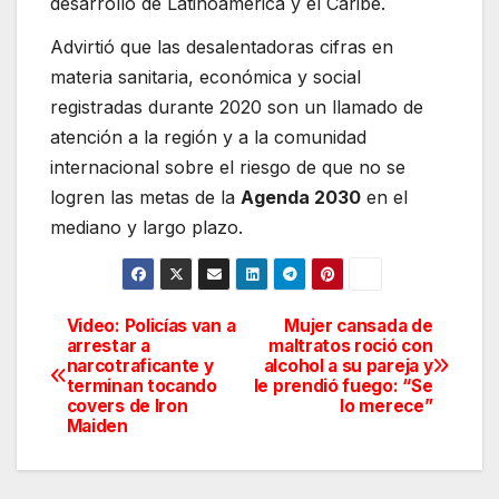
desarrollo de Latinoamérica y el Caribe.
Advirtió que las desalentadoras cifras en
materia sanitaria, económica y social
registradas durante 2020 son un llamado de
atención a la región y a la comunidad
internacional sobre el riesgo de que no se
logren las metas de la
Agenda 2030
en el
mediano y largo plazo.
Video: Policías van a
Mujer cansada de
Navegación
arrestar a
maltratos roció con
narcotraficante y
alcohol a su pareja y
de
terminan tocando
le prendió fuego: “Se
covers de Iron
lo merece”
entradas
Maiden