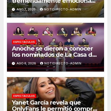
tremendamente emocionada
sobre su estatua que le harán
AGO 7, 2026
NOTIDIRECTO-ADMIN
en Veracruz
ESPECTACULOS
Anoche se dieron a conocer
los nominados de La Casa de
los Famosos México 2026 en
AGO 6, 2026
NOTIDIRECTO-ADMIN
la segunda semana
ESPECTACULOS
Yanet García revela que
OnlyFans le permitió comprar