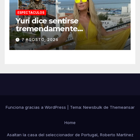
ESPECTACULOS
Yuri dice sentirse
tremendamente
emocionada sobre su estatua
7 AGOSTO, 2026
que le harán en Veracruz
Funciona gracias a WordPress
|
Tema:
Newsbulk
de
Themeansar
Home
Asaltan la casa del seleccionador de Portugal, Roberto Martínez