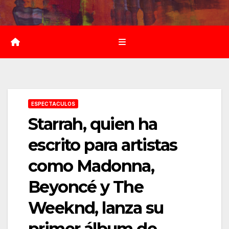
Saltar
al
contenido
ESPECTACULOS
Starrah, quien ha
escrito para artistas
como Madonna,
Beyoncé y The
Weeknd, lanza su
primer álbum de