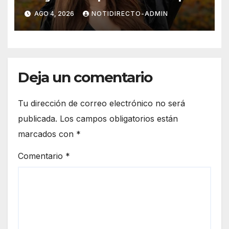
un departamento en
AGO 4, 2026
NOTIDIRECTO-ADMIN
Manhattan
Deja un comentario
Tu dirección de correo electrónico no será
publicada.
Los campos obligatorios están
marcados con
*
Comentario
*