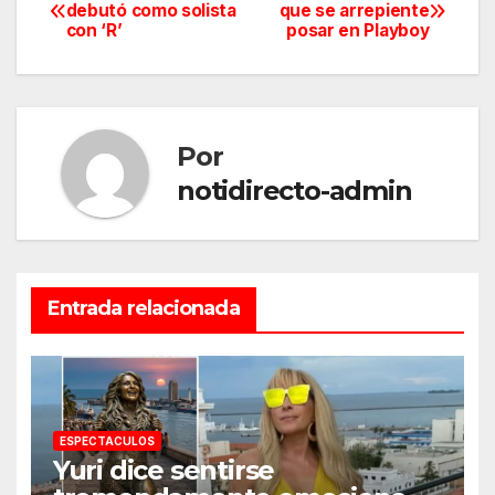
Navegación
debutó como solista
que se arrepiente
con ‘R’
posar en Playboy
de
entradas
Por
notidirecto-admin
Entrada relacionada
ESPECTACULOS
Yuri dice sentirse