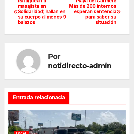
Rafaguean a
Playa del Carmen:
Navegación
masajista en
Más de 200 internos
Solidaridad; hallan en
esperan sentencia
de
su cuerpo al menos 9
para saber su
balazos
situación
entradas
Por
notidirecto-admin
Entrada relacionada
LOCAL