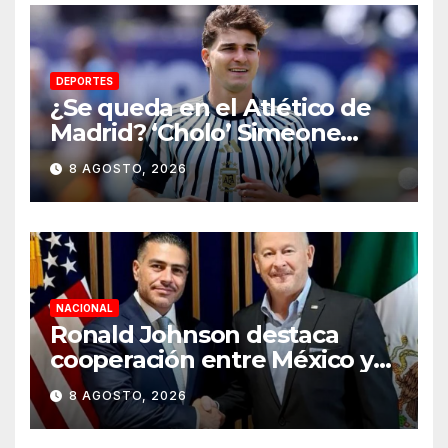
DEPORTES
¿Se queda en el Atlético de
Madrid? ‘Cholo’ Simeone
responde contundente sobre
8 AGOSTO, 2026
el futuro de Julián Álvarez
NACIONAL
Ronald Johnson destaca
cooperación entre México y
EU para la seguridad en
8 AGOSTO, 2026
región aguacatera de
Michoacán