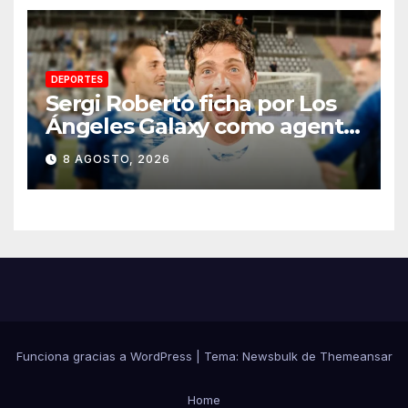
DEPORTES
Sergi Roberto ficha por Los
Ángeles Galaxy como agente
libre hasta 2028
8 AGOSTO, 2026
Funciona gracias a WordPress
|
Tema:
Newsbulk
de
Themeansar
Home