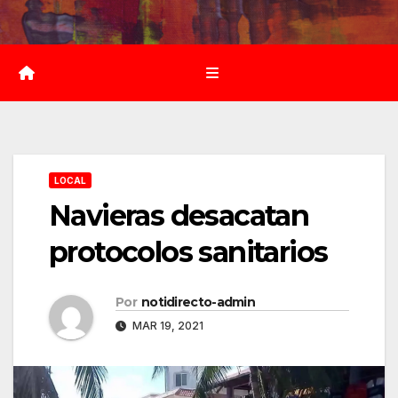
Saltar
al
contenido
LOCAL
Navieras desacatan
protocolos sanitarios
Por
notidirecto-admin
MAR 19, 2021