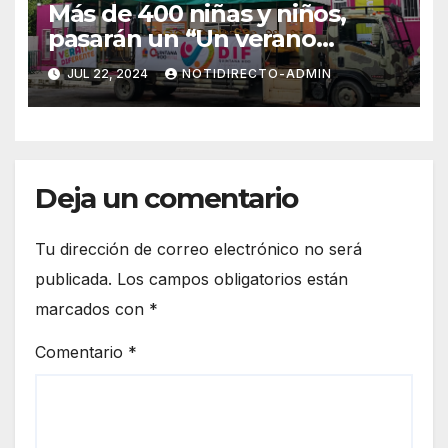
Más de 400 niñas y niños,
pasarán un “Un verano
DIFerente” en Chetumal:
JUL 22, 2024
NOTIDIRECTO-ADMIN
Mara Lezama
Deja un comentario
Tu dirección de correo electrónico no será
publicada.
Los campos obligatorios están
marcados con
*
Comentario
*