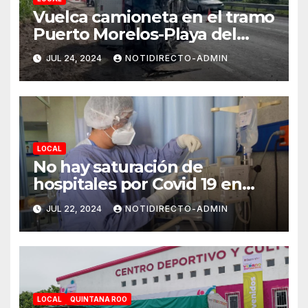
Vuelca camioneta en el tramo
Puerto Morelos-Playa del
Carmen
JUL 24, 2024
NOTIDIRECTO-ADMIN
LOCAL
No hay saturación de
hospitales por Covid 19 en
Playa del Carmen
JUL 22, 2024
NOTIDIRECTO-ADMIN
LOCAL
QUINTANA ROO