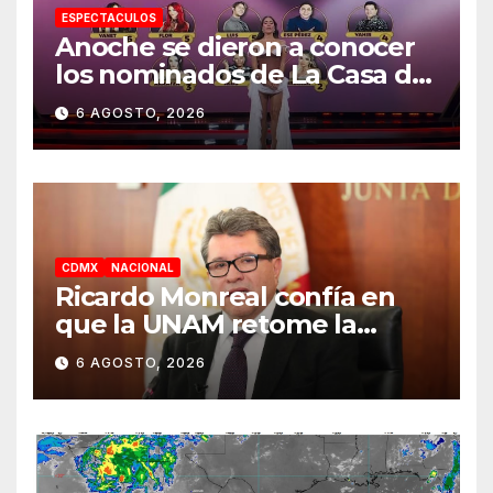
ESPECTACULOS
Anoche se dieron a conocer
los nominados de La Casa de
los Famosos México 2026 en
6 AGOSTO, 2026
la segunda semana
CDMX
NACIONAL
Ricardo Monreal confía en
que la UNAM retome la
normalidad e inicie el
6 AGOSTO, 2026
semestre mediante el
diálogo