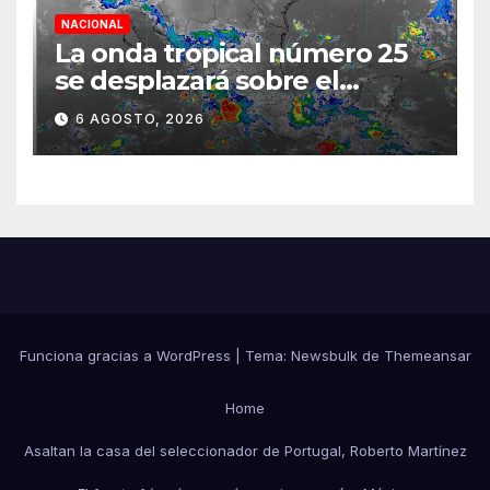
NACIONAL
La onda tropical número 25
se desplazará sobre el
sureste mexicano
6 AGOSTO, 2026
Funciona gracias a WordPress
|
Tema:
Newsbulk
de
Themeansar
Home
Asaltan la casa del seleccionador de Portugal, Roberto Martínez