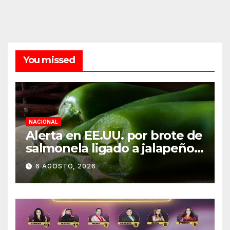
You missed
NACIONAL
Alerta en EE.UU. por brote de
salmonela ligado a jalapeños
mexicanos; reportan 345
6 AGOSTO, 2026
casos