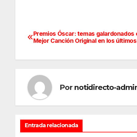
Premios Óscar: temas galardonados
Navegación
Mejor Canción Original en los último
de
entradas
Por
notidirecto-admi
Entrada relacionada