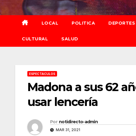
Saltar
al
contenido
LOCAL
POLITICA
DEPORTES
CULTURAL
SALUD
ESPECTACULOS
Madona a sus 62 añ
usar lencería
Por
notidirecto-admin
MAR 31, 2021