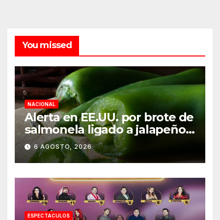
You missed
NACIONAL
Alerta en EE.UU. por brote de
salmonela ligado a jalapeños
mexicanos; reportan 345
6 AGOSTO, 2026
casos
ESPECTACULOS