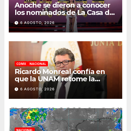
Anoche se dieron a conocer
los nominados de La Casa de
los Famosos México 2026 en
6 AGOSTO, 2026
la segunda semana
CDMX
NACIONAL
Ricardo Monreal confía en
que la UNAM retome la
normalidad e inicie el
6 AGOSTO, 2026
semestre mediante el
diálogo
NACIONAL