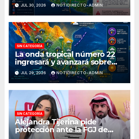
de Tehuantepec y el sur del
JUL 30, 2026
NOTIDIRECTO-ADMIN
país
SIN CATEGORÍA
La onda tropical número 22
ingresará y avanzará sobre
México
JUL 29, 2026
NOTIDIRECTO-ADMIN
SIN CATEGORÍA
Alejandra Tijerina pide
protección ante la FGJ de
CdMx por vîolêncîa mediática