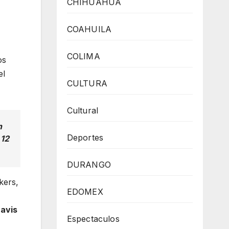
CHIHUAHUA
COAHUILA
COLIMA
os
el
CULTURA
Cultural
n
Deportes
 12
DURANGO
kers,
EDOMEX
avis
Espectaculos