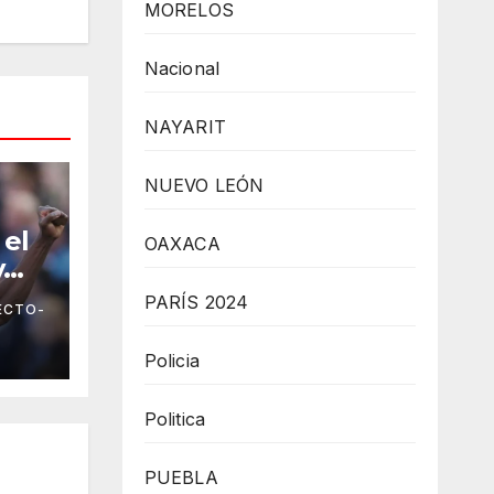
MORELOS
Nacional
NAYARIT
NUEVO LEÓN
 el
OAXACA
y
PARÍS 2024
ECTO-
ada
gue
Policia
Politica
PUEBLA