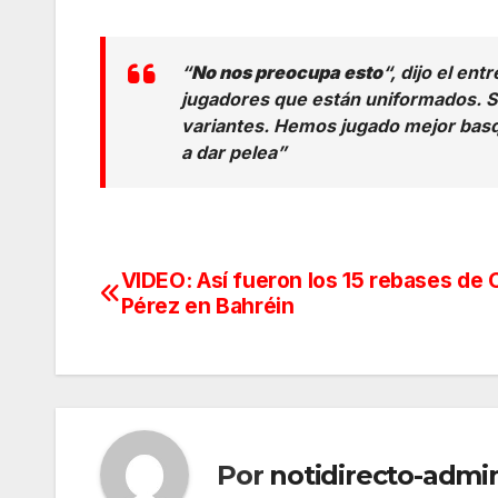
“
No nos preocupa esto
“, dijo el en
jugadores que están uniformados. 
variantes. Hemos jugado mejor bas
a dar pelea”
VIDEO: Así fueron los 15 rebases de
Navegación
Pérez en Bahréin
de
entradas
Por
notidirecto-admi