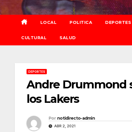
Saltar
al
contenido
LOCAL
POLITICA
DEPORTES
CULTURAL
SALUD
DEPORTES
Andre Drummond se
los Lakers
Por
notidirecto-admin
ABR 2, 2021