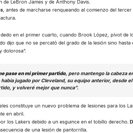
n de LeBron James y de Anthony Davis.
os
, antes de marcharse renqueando al comienzo del tercer
ractura.
dedo en el primer cuarto, cuando Brook López, pívot de l
o dijo que no se percató del grado de la lesión sino hasta 
 dolorosa”.
me pase en mi primer partido
, pero mantengo la cabeza e
abía jugado por Cleveland, su equipo anterior, desde el
rtido, y volveré mejor que nunca”.
geles constituye un nuevo problema de lesiones para los La
e en abril.
r los Lakers debido a un esguince en el tobillo derecho.
D
nsecuencia de una lesión de pantorrilla.