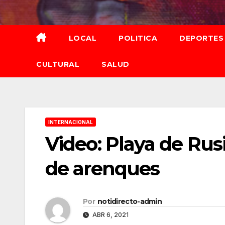
Saltar
al
contenido
LOCAL
POLITICA
DEPORTES
CULTURAL
SALUD
INTERNACIONAL
Video: Playa de Rusi
de arenques
Por
notidirecto-admin
ABR 6, 2021