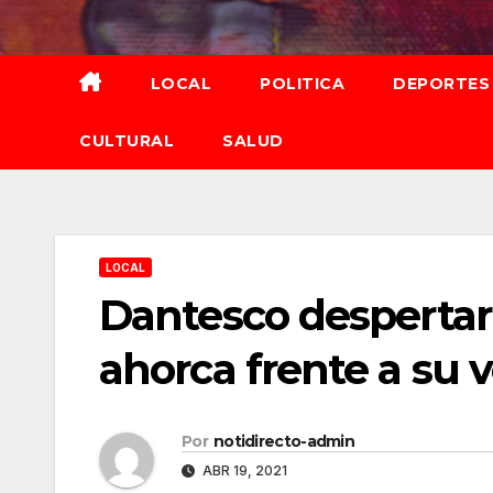
Saltar
al
contenido
LOCAL
POLITICA
DEPORTES
CULTURAL
SALUD
LOCAL
Dantesco despertar
ahorca frente a su 
Por
notidirecto-admin
ABR 19, 2021