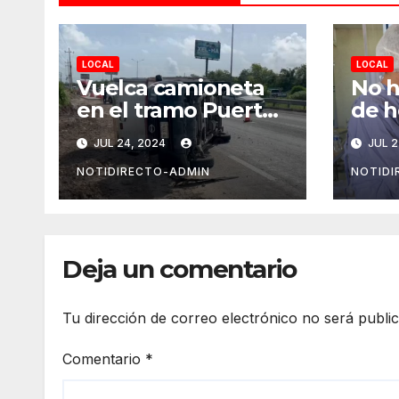
LOCAL
LOCAL
Vuelca camioneta
No h
en el tramo Puerto
de h
Morelos-Playa del
Covi
JUL 24, 2024
JUL 2
Carmen
del
NOTIDIRECTO-ADMIN
NOTIDI
Deja un comentario
Tu dirección de correo electrónico no será publi
Comentario
*