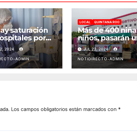
LOCAL
QUINTANA ROO
ay saturación
Más de 400 niña
ospitales por
niños, pasarán 
d 19 en Playa
“Un verano
2, 2024
JUL 22, 2024
 Carmen
DIFerente” en
Chetumal: Mara
RECTO-ADMIN
NOTIDIRECTO-ADMIN
Lezama
cada.
Los campos obligatorios están marcados con
*