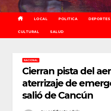
Saltar
al
contenido
LOCAL
POLITICA
DEPORTES
CULTURAL
SALUD
NACIONAL
Cierran pista del a
aterrizaje de emerg
salió de Cancún