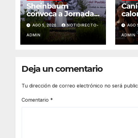
Sheinbaum
Caní
convoca a Jornada
calo
Nacional de
en G
AGO 5, 2026
NOTIDIRECTO-
AGO 
Reforestación el 9
dura
de agosto
ADMIN
ADMIN
Deja un comentario
Tu dirección de correo electrónico no será publi
Comentario
*