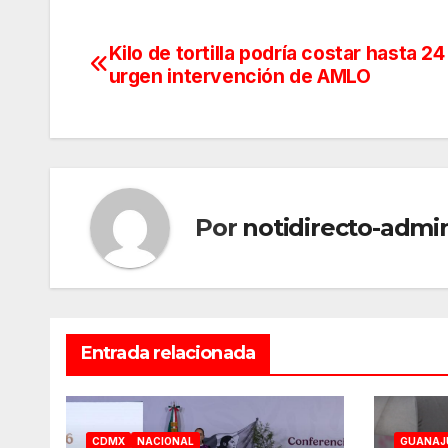
Kilo de tortilla podría costar hasta 2
Navegación
urgen intervención de AMLO
de
entradas
Por
notidirecto-admi
Entrada relacionada
CDMX
NACIONAL
GUANAJ