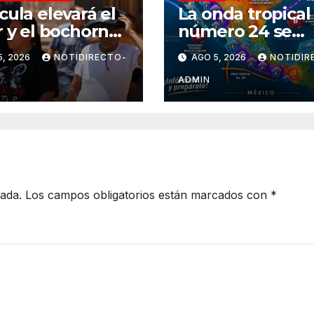
cula elevará el
La onda tropical
r y el bochorno
número 24 se
uanajuato
desplazará sobre
5, 2026
NOTIDIRECTO-
AGO 5, 2026
NOTIDIR
nte agosto
sur del territorio
nacional
ADMIN
cada.
Los campos obligatorios están marcados con
*