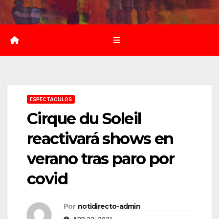
Saltar
al
contenido
ESPECTACULOS
Cirque du Soleil
reactivará shows en
verano tras paro por
covid
Por
notidirecto-admin