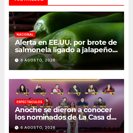
NACIONAL
Alerta en EE.UU. por brote de
salmonela ligado a jalapeños
mexicanos; reportan 345
6 AGOSTO, 2026
casos
ESPECTACULOS
Anoche se dieron a conocer
los nominados de La Casa de
los Famosos México 2026 en
6 AGOSTO, 2026
la segunda semana