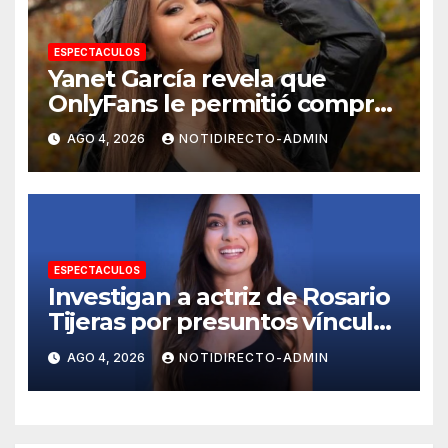
ESPECTACULOS
Yanet García revela que
OnlyFans le permitió comprar
un departamento en
AGO 4, 2026
NOTIDIRECTO-ADMIN
Manhattan
ESPECTACULOS
Investigan a actriz de Rosario
Tijeras por presuntos vínculos
con red de huachicol fiscal
AGO 4, 2026
NOTIDIRECTO-ADMIN