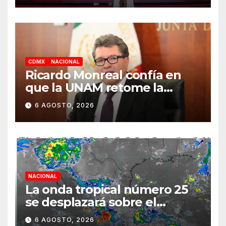
CDMX
NACIONAL
Ricardo Monreal confía en
que la UNAM retome la
normalidad e inicie el
6 AGOSTO, 2026
semestre mediante el
diálogo
NACIONAL
La onda tropical número 25
se desplazará sobre el
sureste mexicano
6 AGOSTO, 2026