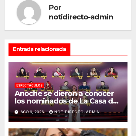
Por
notidirecto-admin
Entrada relacionada
ESPECTACULOS
Anoche se dieron a conocer
los nominados de La Casa de
los Famosos México 2026 en
AGO 6, 2026
NOTIDIRECTO-ADMIN
la segunda semana