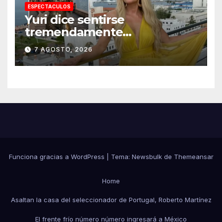
ESPECTACULOS
Yuri dice sentirse
tremendamente
emocionada sobre su estatua
7 AGOSTO, 2026
que le harán en Veracruz
Funciona gracias a WordPress
|
Tema:
Newsbulk
de
Themeansar
Home
Asaltan la casa del seleccionador de Portugal, Roberto Martínez
El frente frío número número ingresará a México