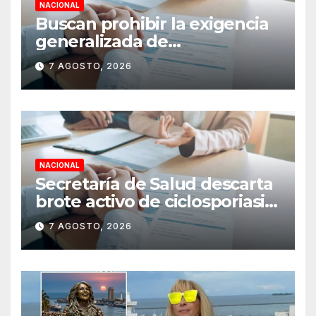
NACIONAL
Buscan prohibir la exigencia
generalizada de
antecedentes penales para
7 AGOSTO, 2026
obtener empleo en México
NACIONAL
Secretaría de Salud descarta
brote activo de ciclosporiasis
en México y pide tranquilidad
7 AGOSTO, 2026
a la población