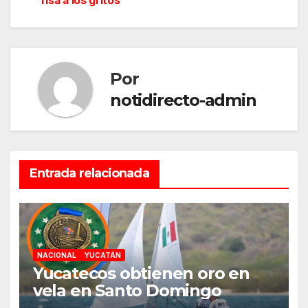
risa a los gritos
entradas
Por
notidirecto-admin
Entrada relacionada
NACIONAL
YUCATÁN
Yucatecos obtienen oro en
vela en Santo Domingo