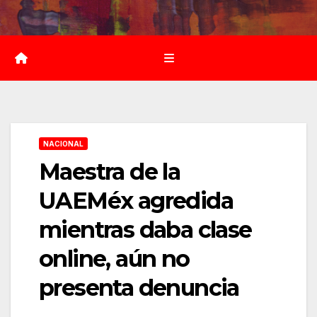
Saltar
al
contenido
NACIONAL
Maestra de la
UAEMéx agredida
mientras daba clase
online, aún no
presenta denuncia