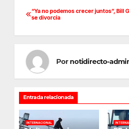
“Ya no podemos crecer juntos”, Bill 
Navegación
se divorcia
de
entradas
Por
notidirecto-admi
Entrada relacionada
INTERNACIONAL
INTERNA