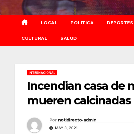
Saltar
al
contenido
LOCAL
POLITICA
DEPORTES
CULTURAL
SALUD
INTERNACIONAL
Incendian casa de m
mueren calcinadas
Por
notidirecto-admin
MAY 3, 2021