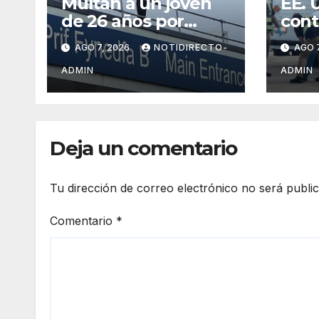
Multan a un joven
EE. 
de 26 años por
cont
subirse al tejado de
para
AGO 7, 2026
NOTIDIRECTO-
AGO 7
un hospital
cobr
disfrazado de “La
migr
ADMIN
ADMIN
Muerte” en Gales
depo
Méxi
Cent
Deja un comentario
Tu dirección de correo electrónico no será publi
Comentario
*