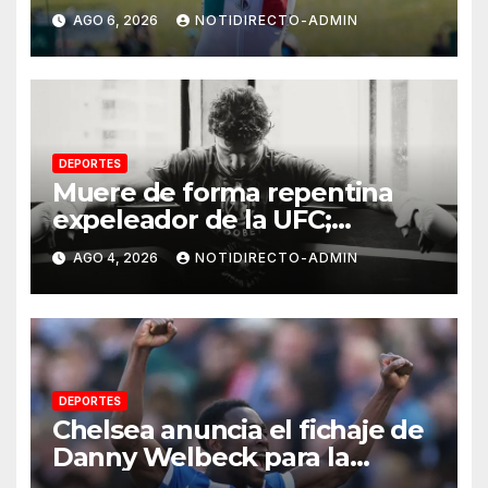
Team Emirates hasta 2031
AGO 6, 2026
NOTIDIRECTO-ADMIN
DEPORTES
Muere de forma repentina
expeleador de la UFC;
investigan las causas
AGO 4, 2026
NOTIDIRECTO-ADMIN
DEPORTES
Chelsea anuncia el fichaje de
Danny Welbeck para la
próxima temporada de