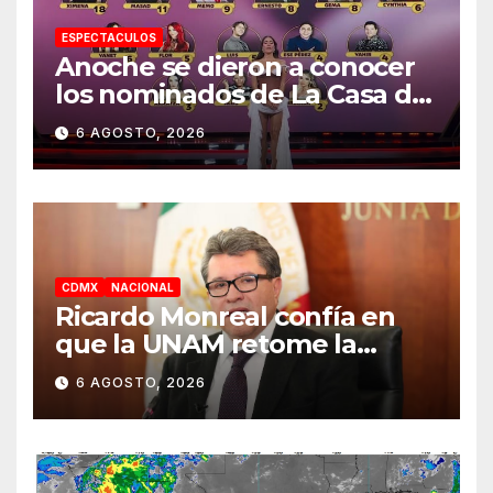
ESPECTACULOS
Anoche se dieron a conocer
los nominados de La Casa de
los Famosos México 2026 en
6 AGOSTO, 2026
la segunda semana
CDMX
NACIONAL
Ricardo Monreal confía en
que la UNAM retome la
normalidad e inicie el
6 AGOSTO, 2026
semestre mediante el
diálogo