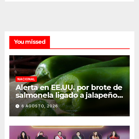
You missed
NACIONAL
Alerta en EE.UU. por brote de
salmonela ligado a jalapeños
mexicanos; reportan 345
6 AGOSTO, 2026
casos