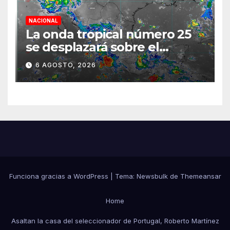
NACIONAL
La onda tropical número 25
se desplazará sobre el
sureste mexicano
6 AGOSTO, 2026
Funciona gracias a WordPress
|
Tema:
Newsbulk
de
Themeansar
Home
Asaltan la casa del seleccionador de Portugal, Roberto Martínez