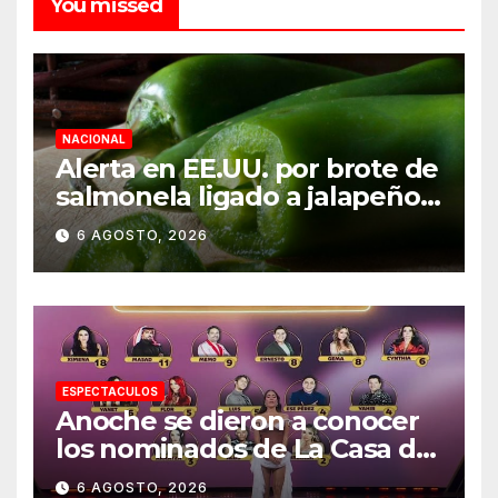
You missed
NACIONAL
Alerta en EE.UU. por brote de
salmonela ligado a jalapeños
mexicanos; reportan 345
6 AGOSTO, 2026
casos
ESPECTACULOS
Anoche se dieron a conocer
los nominados de La Casa de
los Famosos México 2026 en
6 AGOSTO, 2026