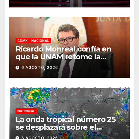
la segunda semana
CDMX
NACIONAL
Ricardo Monreal confía en
que la UNAM retome la
normalidad e inicie el
6 AGOSTO, 2026
semestre mediante el
diálogo
NACIONAL
La onda tropical número 25
se desplazará sobre el
sureste mexicano
6 AGOSTO, 2026