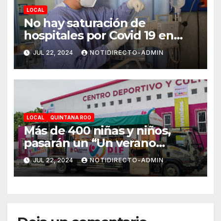
LOCAL
No hay saturación de
hospitales por Covid 19 en
Playa del Carmen
JUL 22, 2024
NOTIDIRECTO-ADMIN
LOCAL
QUINTANA ROO
Más de 400 niñas y niños,
pasarán un “Un verano
DIFerente” en Chetumal:
JUL 22, 2024
NOTIDIRECTO-ADMIN
Mara Lezama