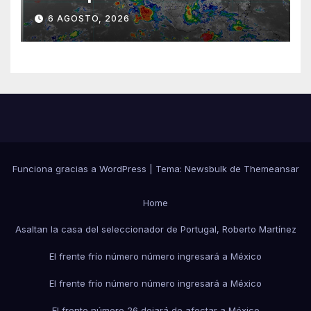
sureste mexicano
6 AGOSTO, 2026
Funciona gracias a WordPress
|
Tema:
Newsbulk
de
Themeansar
Home
Asaltan la casa del seleccionador de Portugal, Roberto Martínez
El frente frío número número ingresará a México
El frente frío número número ingresará a México
El frente número 26 dejará de afectar a México