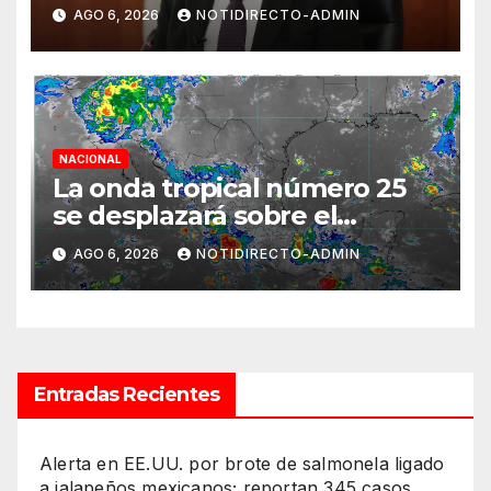
normalidad e inicie el
AGO 6, 2026
NOTIDIRECTO-ADMIN
semestre mediante el diálogo
NACIONAL
La onda tropical número 25
se desplazará sobre el
sureste mexicano
AGO 6, 2026
NOTIDIRECTO-ADMIN
Entradas Recientes
Alerta en EE.UU. por brote de salmonela ligado
a jalapeños mexicanos; reportan 345 casos