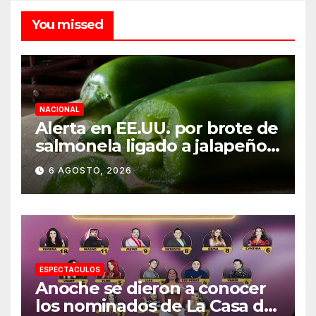
You missed
NACIONAL
Alerta en EE.UU. por brote de
salmonela ligado a jalapeños
mexicanos; reportan 345
6 AGOSTO, 2026
casos
ESPECTACULOS
Anoche se dieron a conocer
los nominados de La Casa de