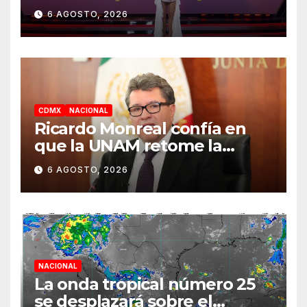
los Famosos México 2026 en
6 AGOSTO, 2026
la segunda semana
CDMX
NACIONAL
Ricardo Monreal confía en
que la UNAM retome la
normalidad e inicie el
6 AGOSTO, 2026
semestre mediante el
diálogo
NACIONAL
La onda tropical número 25
se desplazará sobre el