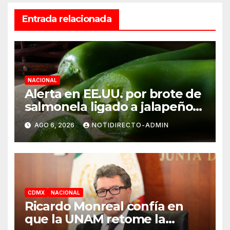
Entrada relacionada
NACIONAL
Alerta en EE.UU. por brote de
salmonela ligado a jalapeños
mexicanos; reportan 345
AGO 6, 2026
NOTIDIRECTO-ADMIN
casos
CDMX
NACIONAL
Ricardo Monreal confía en
que la UNAM retome la