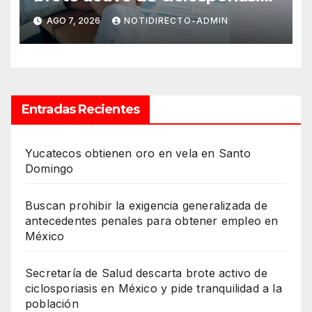
en México y pide tranquilidad
AGO 7, 2026
NOTIDIRECTO-ADMIN
a la población
Entradas Recientes
Yucatecos obtienen oro en vela en Santo
Domingo
Buscan prohibir la exigencia generalizada de
antecedentes penales para obtener empleo en
México
Secretaría de Salud descarta brote activo de
ciclosporiasis en México y pide tranquilidad a la
población