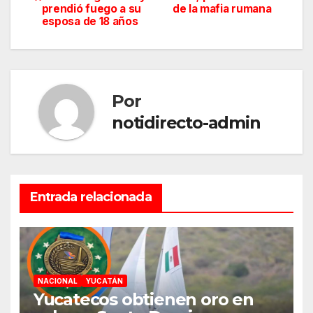
de
prendió fuego a su
de la mafia rumana
esposa de 18 años
entradas
Por
notidirecto-admin
Entrada relacionada
NACIONAL
YUCATÁN
Yucatecos obtienen oro en