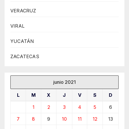
VERACRUZ
VIRAL
YUCATÁN
ZACATECAS
junio 2021
L
M
X
J
V
S
D
1
2
3
4
5
6
7
8
9
10
11
12
13