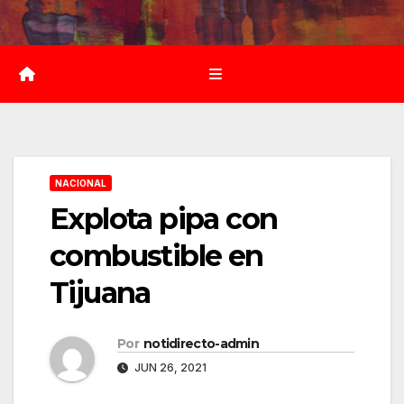
Saltar
al
contenido
NACIONAL
Explota pipa con
combustible en
Tijuana
Por
notidirecto-admin
JUN 26, 2021