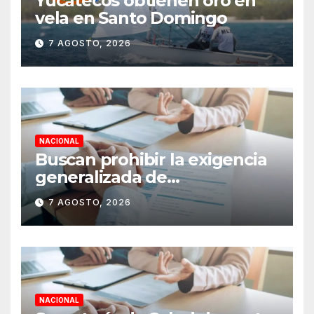
Yucatecos obtienen oro en
vela en Santo Domingo
7 AGOSTO, 2026
NACIONAL
Buscan prohibir la exigencia
generalizada de
antecedentes penales para
7 AGOSTO, 2026
obtener empleo en México
NACIONAL