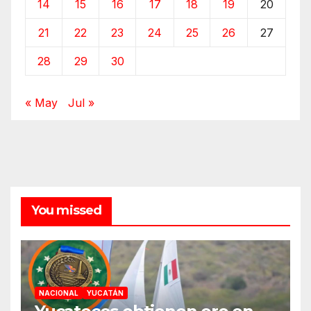
14
15
16
17
18
19
20
21
22
23
24
25
26
27
28
29
30
« May
Jul »
You missed
NACIONAL
YUCATÁN