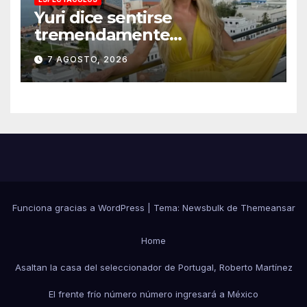
Yuri dice sentirse
tremendamente
emocionada sobre su estatua
7 AGOSTO, 2026
que le harán en Veracruz
Funciona gracias a WordPress
|
Tema:
Newsbulk
de
Themeansar
Home
Asaltan la casa del seleccionador de Portugal, Roberto Martínez
El frente frío número número ingresará a México