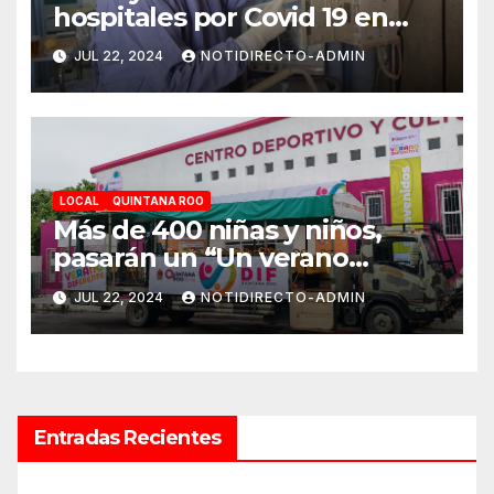
hospitales por Covid 19 en
Playa del Carmen
JUL 22, 2024
NOTIDIRECTO-ADMIN
LOCAL
QUINTANA ROO
Más de 400 niñas y niños,
pasarán un “Un verano
DIFerente” en Chetumal:
JUL 22, 2024
NOTIDIRECTO-ADMIN
Mara Lezama
Entradas Recientes