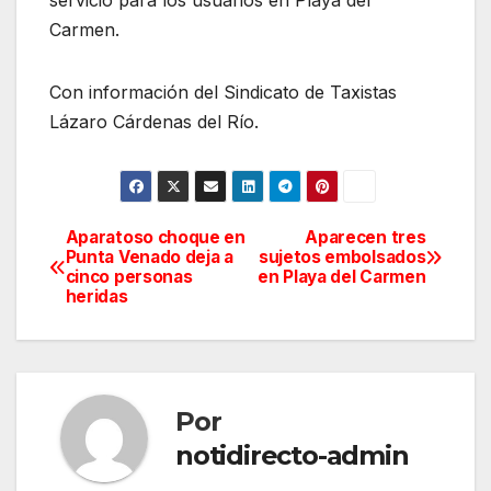
servicio para los usuarios en Playa del
Carmen.
Con información del Sindicato de Taxistas
Lázaro Cárdenas del Río.
Aparatoso choque en
Aparecen tres
Navegación
Punta Venado deja a
sujetos embolsados
cinco personas
en Playa del Carmen
de
heridas
entradas
Por
notidirecto-admin