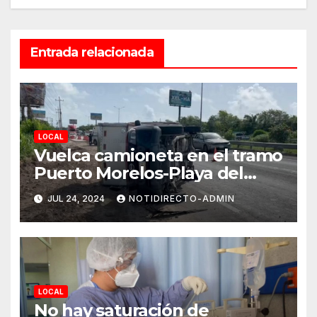
Entrada relacionada
LOCAL
Vuelca camioneta en el tramo
Puerto Morelos-Playa del
Carmen
JUL 24, 2024
NOTIDIRECTO-ADMIN
LOCAL
No hay saturación de