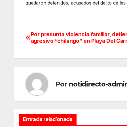
quedaron detenidos, acusados del delito de les
Por presunta violencia familiar, detie
Navegación
agresivo “chilango” en Playa Del Ca
de
entradas
Por
notidirecto-admi
Entrada relacionada