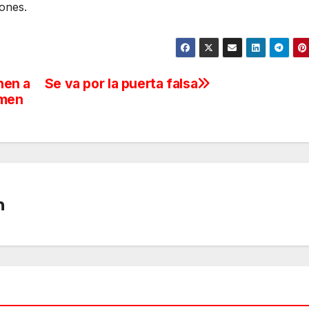
iones.
nen a
Se va por la puerta falsa
rmen
n