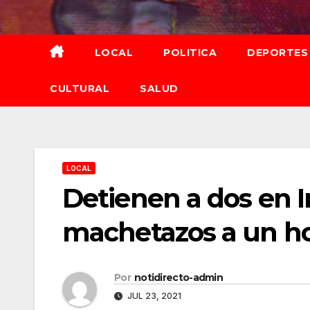
Saltar
al
contenido
LOCAL
POLITICA
DEPORTES
CULTURAL
SALUD
LOCAL
Detienen a dos en I
machetazos a un h
Por
notidirecto-admin
JUL 23, 2021