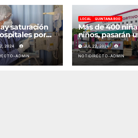
LOCAL
QUINTANA ROO
ay saturación
Más de 400 niña
ospitales por
niños, pasarán 
d 19 en Playa
“Un verano
2, 2024
JUL 22, 2024
 Carmen
DIFerente” en
Chetumal: Mara
RECTO-ADMIN
NOTIDIRECTO-ADMIN
Lezama