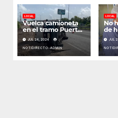
LOCAL
LOCAL
Vuelca camioneta
No h
en el tramo Puerto
de h
Morelos-Playa del
Covi
JUL 24, 2024
JUL 2
Carmen
del
NOTIDIRECTO-ADMIN
NOTIDI