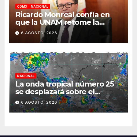
CDMX
NACIONAL
Ricardo Monreal confía en
que la UNAM retome la
normalidad e inicie el
6 AGOSTO, 2026
semestre mediante el
diálogo
NACIONAL
La onda tropical número 25
se desplazará sobre el
sureste mexicano
6 AGOSTO, 2026