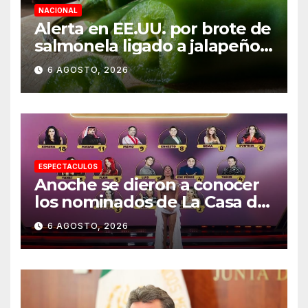
NACIONAL
Alerta en EE.UU. por brote de
salmonela ligado a jalapeños
mexicanos; reportan 345
6 AGOSTO, 2026
casos
ESPECTACULOS
Anoche se dieron a conocer
los nominados de La Casa de
los Famosos México 2026 en
6 AGOSTO, 2026
la segunda semana