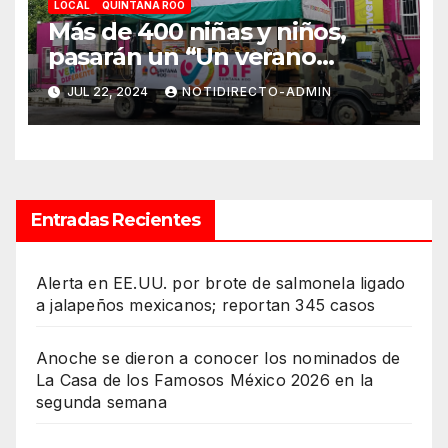
LOCAL
QUINTANA ROO
Más de 400 niñas y niños,
pasarán un “Un verano
DIFerente” en Chetumal:
JUL 22, 2024
NOTIDIRECTO-ADMIN
Mara Lezama
Entradas Recientes
Alerta en EE.UU. por brote de salmonela ligado
a jalapeños mexicanos; reportan 345 casos
Anoche se dieron a conocer los nominados de
La Casa de los Famosos México 2026 en la
segunda semana