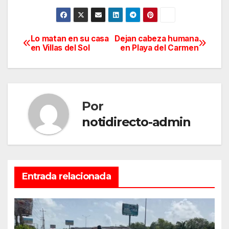
Lo matan en su casa
Dejan cabeza humana
Navegación
en Villas del Sol
en Playa del Carmen
de
entradas
Por
notidirecto-admin
Entrada relacionada