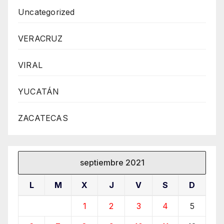
Uncategorized
VERACRUZ
VIRAL
YUCATÁN
ZACATECAS
septiembre 2021
L
M
X
J
V
S
D
1
2
3
4
5