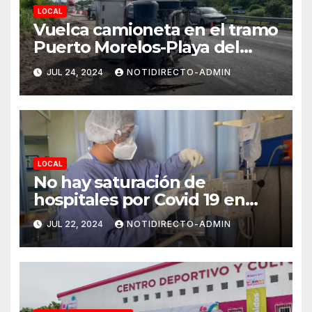
LOCAL
Vuelca camioneta en el tramo
Puerto Morelos-Playa del
Carmen
JUL 24, 2024
NOTIDIRECTO-ADMIN
LOCAL
No hay saturación de
hospitales por Covid 19 en
Playa del Carmen
JUL 22, 2024
NOTIDIRECTO-ADMIN