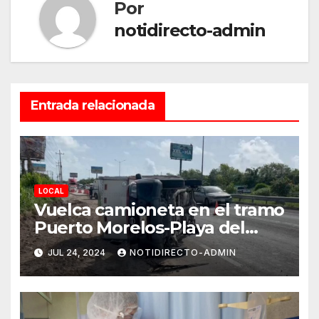
Por
notidirecto-admin
Entrada relacionada
LOCAL
Vuelca camioneta en el tramo
Puerto Morelos-Playa del
Carmen
JUL 24, 2024
NOTIDIRECTO-ADMIN