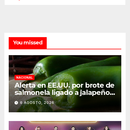
You missed
NACIONAL
Alerta en EE.UU. por brote de
salmonela ligado a jalapeños
mexicanos; reportan 345
6 AGOSTO, 2026
casos