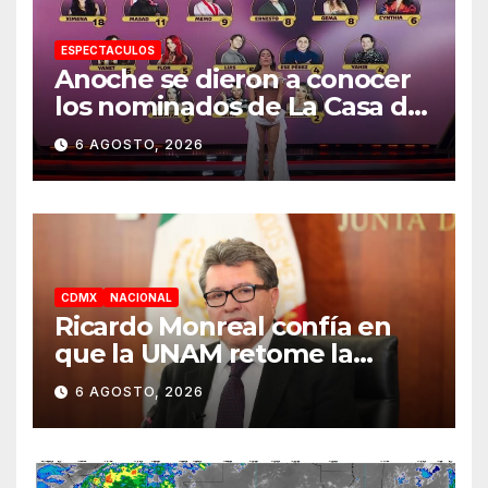
ESPECTACULOS
Anoche se dieron a conocer
los nominados de La Casa de
los Famosos México 2026 en
6 AGOSTO, 2026
la segunda semana
CDMX
NACIONAL
Ricardo Monreal confía en
que la UNAM retome la
normalidad e inicie el
6 AGOSTO, 2026
semestre mediante el
diálogo