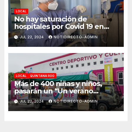
LOCAL
No hay saturación de
hospitales por Covid 19 en
Playa del Carmen
JUL 22, 2024
NOTIDIRECTO-ADMIN
LOCAL
QUINTANA ROO
Más de 400 niñas y niños,
pasarán un “Un verano
DIFerente” en Chetumal:
JUL 22, 2024
NOTIDIRECTO-ADMIN
Mara Lezama