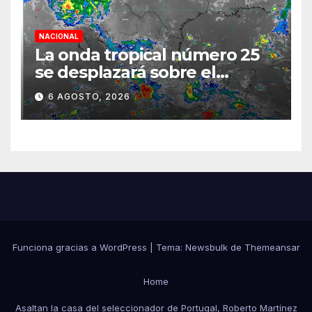
NACIONAL
La onda tropical número 25
se desplazará sobre el
sureste mexicano
6 AGOSTO, 2026
Funciona gracias a WordPress
|
Tema:
Newsbulk
de
Themeansar
Home
Asaltan la casa del seleccionador de Portugal, Roberto Martínez