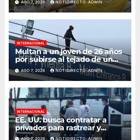
AGO 7, 2026
NOTIDIRECTO-ADMIN
en Veracruz
INTERNACIONAL
Multan a un joven de 26 años
por subirse al tejado de un
hospital disfrazado de “La
AGO 7, 2026
NOTIDIRECTO-ADMIN
Muerte” en Gales
INTERNACIONAL
EE. UU. busca contratar a
privados para rastrear y
cobrar multas a migrantes
AGO 7, 2026
NOTIDIRECTO-ADMIN