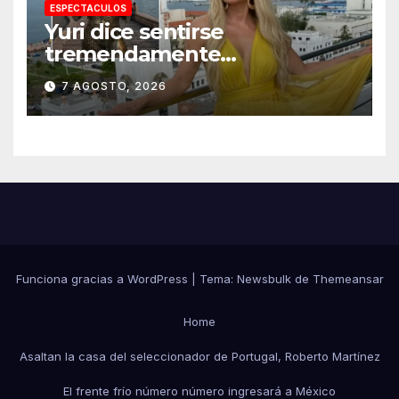
ESPECTACULOS
Yuri dice sentirse
tremendamente
emocionada sobre su estatua
7 AGOSTO, 2026
que le harán en Veracruz
Funciona gracias a WordPress
|
Tema:
Newsbulk
de
Themeansar
Home
Asaltan la casa del seleccionador de Portugal, Roberto Martínez
El frente frío número número ingresará a México