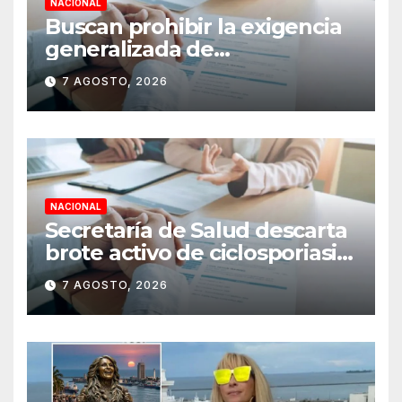
NACIONAL
Buscan prohibir la exigencia
generalizada de
antecedentes penales para
7 AGOSTO, 2026
obtener empleo en México
NACIONAL
Secretaría de Salud descarta
brote activo de ciclosporiasis
en México y pide tranquilidad
7 AGOSTO, 2026
a la población