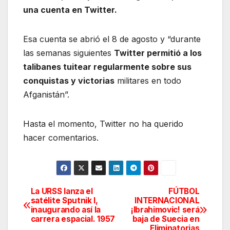
una cuenta en Twitter.
Esa cuenta se abrió el 8 de agosto y “durante
las semanas siguientes
Twitter permitió a los
talibanes tuitear regularmente sobre sus
conquistas y victorias
militares en todo
Afganistán”.
Hasta el momento, Twitter no ha querido
hacer comentarios.
La URSS lanza el
FÚTBOL
Navegación
satélite Sputnik I,
INTERNACIONAL
inaugurando así la
¡Ibrahimovic! será
de
carrera espacial. 1957
baja de Suecia en
Eliminatorias