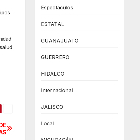
Espectaculos
tipos
ESTATAL
midad
GUANAJUATO
salud
GUERRERO
HIDALGO
Internacional
JALISCO
Local
DE
AS