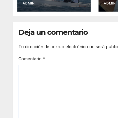
pena
ADMIN
ADMIN
obte
Méx
Deja un comentario
Tu dirección de correo electrónico no será publi
Comentario
*