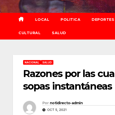
Saltar
al
contenido
LOCAL
POLITICA
DEPORTES
CULTURAL
SALUD
NACIONAL
SALUD
Razones por las cual
sopas instantáneas
Por
notidirecto-admin
OCT 5, 2021