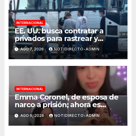
INTERNACIONAL
EE. UU. busca contratar a
privados para rastrear y
cobrar multas a migrantes
AGO 7, 2026
NOTIDIRECTO-ADMIN
deportados en México y
Centroamérica
INTERNACIONAL
Emma Coronel, de esposa de
narco a prisión; ahora es
tiktoker
AGO 6, 2026
NOTIDIRECTO-ADMIN