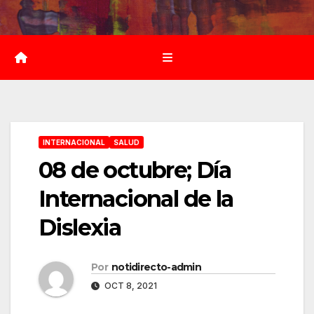
Saltar
al
contenido
INTERNACIONAL
SALUD
08 de octubre; Día
Internacional de la
Dislexia
Por
notidirecto-admin
OCT 8, 2021