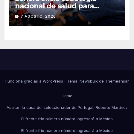
nacional de salud para
migrantes con vacunación y
7 AGOSTO, 2026
apoyo psicológico sin
importar su estatus
Funciona gracias a WordPress
|
Tema:
Newsbulk
de
Themeansar
Home
Asaltan la casa del seleccionador de Portugal, Roberto Martínez
El frente frío número número ingresará a México
El frente frío número número ingresará a México