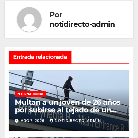
Por
notidirecto-admin
Entrada relacionada
INTERNACIONAL
Multan a un joven de 26 años
por subirse al tejado de un
hospital disfrazado de “La
AGO 7, 2026
NOTIDIRECTO-ADMIN
Muerte” en Gales