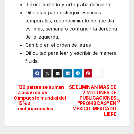
Léxico limitado y ortografía deficiente
Dificultad para distinguir espacios
temporales, reconocimiento de que día
es, mes, semana o confundir la derecha
de la izquierda.
Cambio en el orden de letras
Dificultad para leer y escribir de manera
fluida
136 países se suman
SE ELIMINAN MÁS DE
Navegación
a acuerdo de
2 MILLONES DE
impuesto mundial del
PUBLICACIONES
de
15% a
“PROHIBIDAS” EN
multinacionales
MÉXICO: MERCADO
entradas
LIBRE