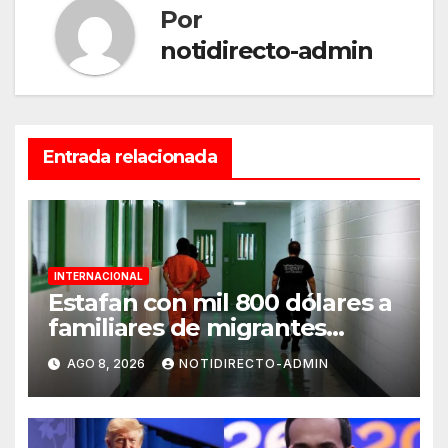
Por
notidirecto-admin
Entrada relacionada
INTERNACIONAL
Estafan con mil 800 dólares a
familiares de migrantes
detenidos en Estados Unidos;
AGO 8, 2026
NOTIDIRECTO-ADMIN
prometen liberarlos