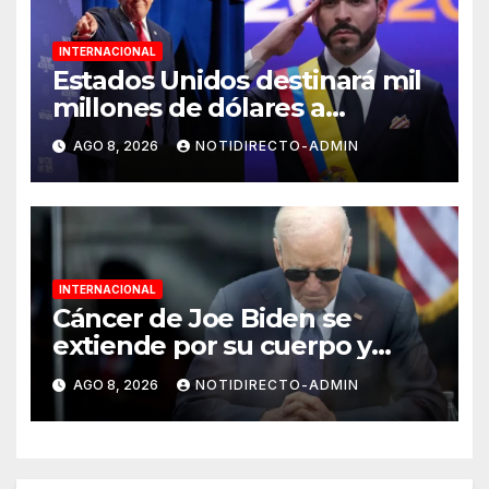
INTERNACIONAL
Estados Unidos destinará mil
millones de dólares a
Colombia para reforzar
AGO 8, 2026
NOTIDIRECTO-ADMIN
seguridad
INTERNACIONAL
Cáncer de Joe Biden se
extiende por su cuerpo y
causa metástasis en sus
AGO 8, 2026
NOTIDIRECTO-ADMIN
huesos, revela su hijo