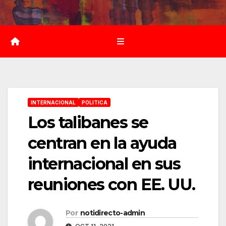
Saltar
al
contenido
INTERNACIONAL
POLITICA
Los talibanes se
centran en la ayuda
internacional en sus
reuniones con EE. UU.
Por
notidirecto-admin