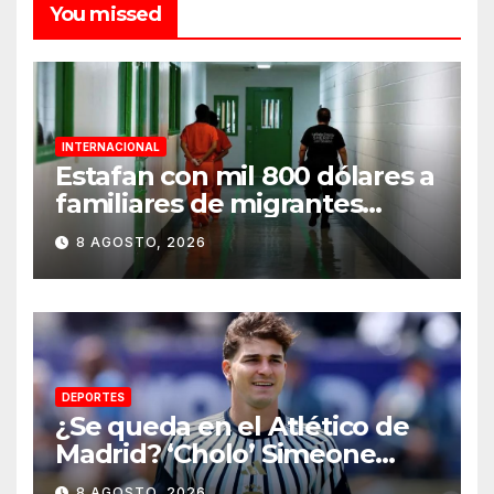
You missed
INTERNACIONAL
Estafan con mil 800 dólares a
familiares de migrantes
detenidos en Estados Unidos;
8 AGOSTO, 2026
prometen liberarlos
DEPORTES
¿Se queda en el Atlético de
Madrid? ‘Cholo’ Simeone
responde contundente sobre
8 AGOSTO, 2026