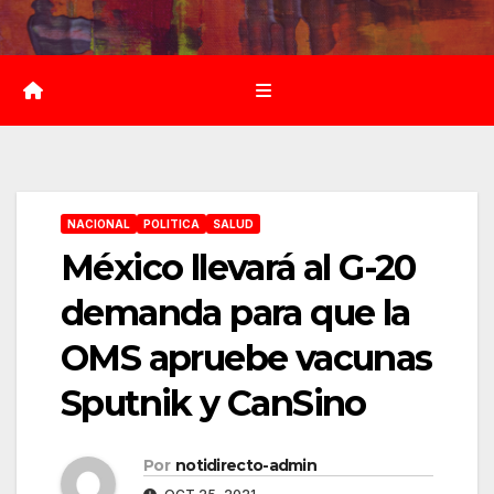
Saltar
al
contenido
NACIONAL
POLITICA
SALUD
México llevará al G-20
demanda para que la
OMS apruebe vacunas
Sputnik y CanSino
Por
notidirecto-admin