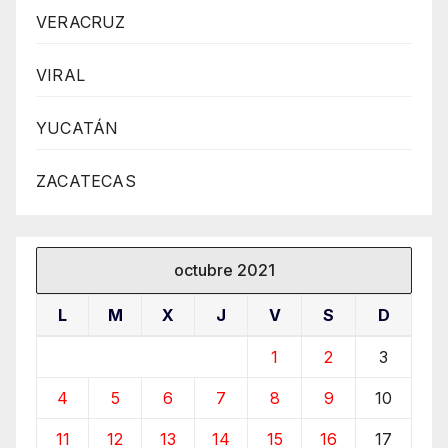
VERACRUZ
VIRAL
YUCATÁN
ZACATECAS
octubre 2021
L
M
X
J
V
S
D
1
2
3
4
5
6
7
8
9
10
11
12
13
14
15
16
17