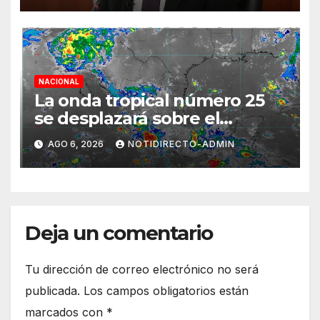
NACIONAL
La onda tropical número 25
se desplazará sobre el
sureste mexicano
AGO 6, 2026
NOTIDIRECTO-ADMIN
Deja un comentario
Tu dirección de correo electrónico no será
publicada.
Los campos obligatorios están
marcados con
*