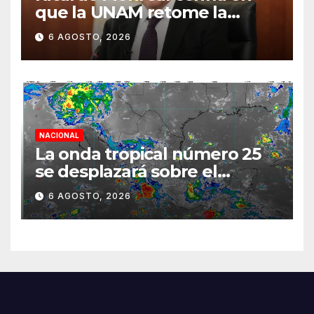
que la UNAM retome la
normalidad e inicie el
6 AGOSTO, 2026
semestre mediante el
diálogo
NACIONAL
La onda tropical número 25
se desplazará sobre el
sureste mexicano
6 AGOSTO, 2026