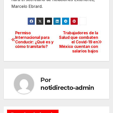
Marcelo Ebrard.
Permiso
Trabajadores de la
Navegación
Internacional para
Salud que combaten
Conducir: ¿Qué es y
el Covid-19 en
de
cómo tramitarlo?
México cuentan con
salarios bajos
entradas
Por
notidirecto-admin