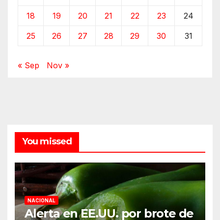
18
19
20
21
22
23
24
25
26
27
28
29
30
31
« Sep
Nov »
You missed
NACIONAL
Alerta en EE.UU. por brote de