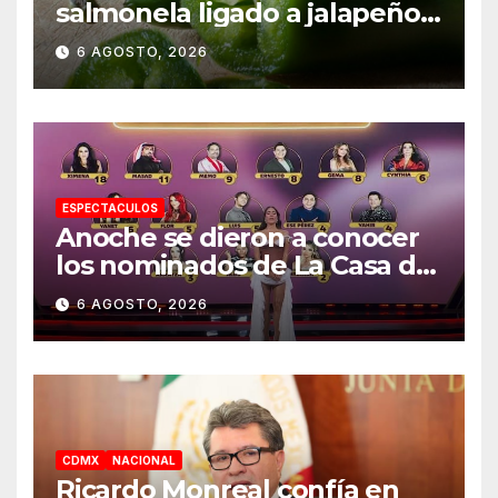
salmonela ligado a jalapeños
mexicanos; reportan 345
6 AGOSTO, 2026
casos
ESPECTACULOS
Anoche se dieron a conocer
los nominados de La Casa de
los Famosos México 2026 en
6 AGOSTO, 2026
la segunda semana
CDMX
NACIONAL
Ricardo Monreal confía en