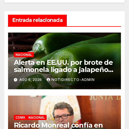
Entrada relacionada
NACIONAL
Alerta en EE.UU. por brote de
salmonela ligado a jalapeños
mexicanos; reportan 345
AGO 6, 2026
NOTIDIRECTO-ADMIN
casos
CDMX
NACIONAL
Ricardo Monreal confía en