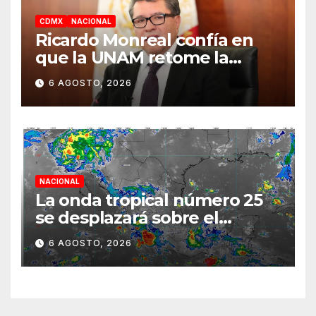
CDMX
NACIONAL
Ricardo Monreal confía en
que la UNAM retome la
normalidad e inicie el
6 AGOSTO, 2026
semestre mediante el
diálogo
NACIONAL
La onda tropical número 25
se desplazará sobre el
sureste mexicano
6 AGOSTO, 2026