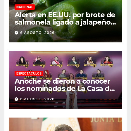
NACIONAL
Alerta en EE.UU. por brote de
salmonela ligado a jalapeños
mexicanos; reportan 345
6 AGOSTO, 2026
casos
ESPECTACULOS
Anoche se dieron a conocer
los nominados de La Casa de
los Famosos México 2026 en
6 AGOSTO, 2026
la segunda semana