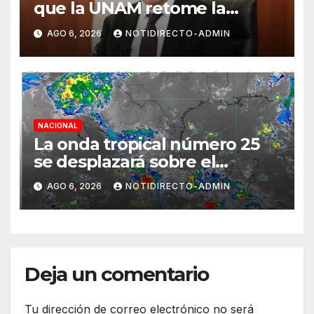
que la UNAM retome la
normalidad e inicie el
AGO 6, 2026
NOTIDIRECTO-ADMIN
semestre mediante el diálogo
NACIONAL
La onda tropical número 25
se desplazará sobre el
sureste mexicano
AGO 6, 2026
NOTIDIRECTO-ADMIN
Deja un comentario
Tu dirección de correo electrónico no será