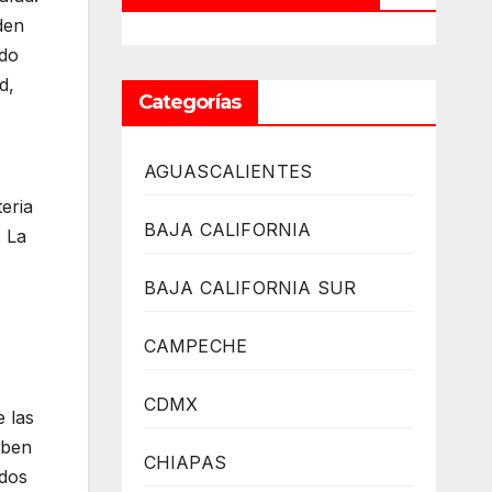
den
ado
d,
Categorías
AGUASCALIENTES
eria
BAJA CALIFORNIA
. La
BAJA CALIFORNIA SUR
CAMPECHE
CDMX
 las
eben
CHIAPAS
odos