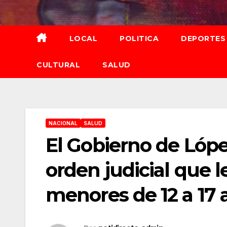
Saltar
al
contenido
LOCAL
POLITICA
DEPORTES
CULTURAL
SALUD
NACIONAL
SALUD
El Gobierno de Lóp
orden judicial que l
menores de 12 a 17 