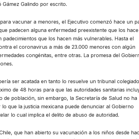
ó Gámez Galindo por escrito.
o para vacunar a menores, el Ejecutivo comenzó hace un p
s que padecen alguna enfermedad preexistente que los hac
padecimientos que los hacen más vulnerables. Hasta el
ontra el coronavirus a más de 23.000 menores con algún
ermedades congénitas, entre otras. La promesa del Gobier
iones.
ría ser acatada en tanto lo resuelve un tribunal colegiado
áximo de 48 horas para que las autoridades sanitarias incl
o de población, sin embargo, la Secretaría de Salud no ha
lo que la justicia mexicana puede denunciar al Gobierno
lar lo cual implica el delito de abuso de autoridad.
Chile, que han abierto su vacunación a los niños desde ha