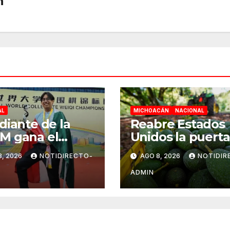
n
AL
MICHOACÁN
NACIONAL
diante de la
Reabre Estados
M gana el
Unidos la puerta
dial
aguacate
8, 2026
NOTIDIRECTO-
AGO 8, 2026
NOTIDIR
ersitario de Go
michoacano de
hina
forma “gradual”
ADMIN