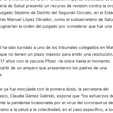
aría de Salud presentó un recurso de revisión contra la or
Juzgado Séptimo de Distrito del Segundo Circuito, en el Est
drés Manuel López Obrador, como el subsecretario de Salu
ugnarían la orden del juzgado por considerar que fue una
d ha sido turnado a uno de los tribunales colegiados en Mat
s que no tienen un plazo máximo para emitir una resolución
17 años con la vacuna Pfizer –la única hasta el momento
 partir de un amparo que presentaron los padres de una
a.
 ya fue inoculada con la primera dosis, la secretaria del
éxico, Claudia Gámez Galindo, expone que “los esfuerzos de
nte la pandemia ocasionada por el virus del coronavirus d
no a la salud a la colectividad, en el caso específico, a t