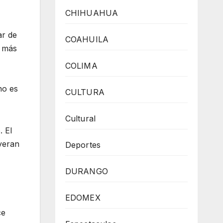
CHIHUAHUA
ar de
COAHUILA
e más
COLIMA
no es
CULTURA
Cultural
. El
uyeran
Deportes
DURANGO
EDOMEX
ce