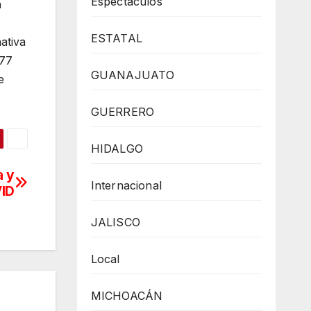
Espectaculos
a
ESTATAL
ativa
777
GUANAJUATO
e
GUERRERO
HIDALGO
a y
Internacional
ID
JALISCO
Local
MICHOACÁN