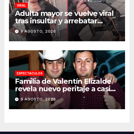
VIRAL
Adulta mayor se vuelve viral
tras insultar y arrebatar
celular a repartidor
9 AGOSTO, 2026
ESPECTACULOS
Familia de Valentín Elizalde
revela nuevo peritaje a casi
20 años de su homîcîdîo
9 AGOSTO, 2026