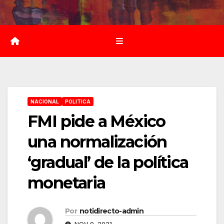
Saltar
al
contenido
NACIONAL
POLITICA
FMI pide a México
una normalización
‘gradual’ de la política
monetaria
Por
notidirecto-admin