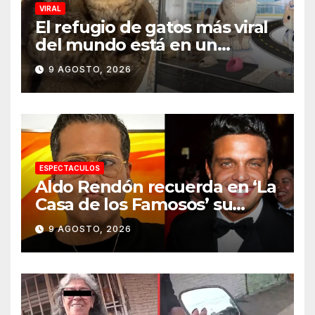
VIRAL
El refugio de gatos más viral
del mundo está en un
aeropuerto internacional y
9 AGOSTO, 2026
tiene a tres felinos
patrullando las puertas de
embarque
ESPECTACULOS
Aldo Rendón recuerda en ‘La
Casa de los Famosos’ su
encuentro con Luis Miguel
9 AGOSTO, 2026