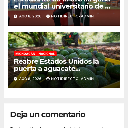
el mundial universitario de Go
en China
AGO 8, 2026
NOTIDIRECTO-ADMIN
MICHOACÁN
NACIONAL
Reabre Estados Unidos la
puerta a aguacate
michoacano de forma
AGO 8, 2026
NOTIDIRECTO-ADMIN
“gradual”
Deja un comentario