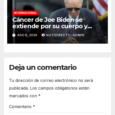
INTERNACIONAL
Cáncer de Joe Biden se
extiende por su cuerpo y
causa metástasis en sus
AGO 8, 2026
NOTIDIRECTO-ADMIN
huesos, revela su hijo
Deja un comentario
Tu dirección de correo electrónico no será
publicada.
Los campos obligatorios están
marcados con
*
Comentario
*