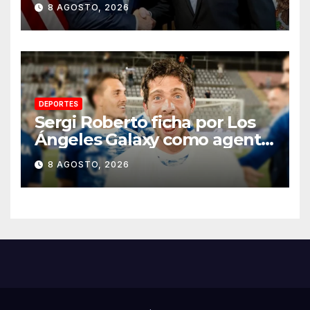
8 AGOSTO, 2026
región aguacatera de
Michoacán
DEPORTES
Sergi Roberto ficha por Los
Ángeles Galaxy como agente
libre hasta 2028
8 AGOSTO, 2026