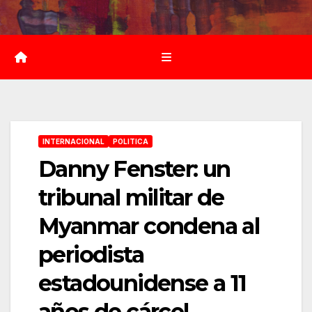
Saltar
al
contenido
INTERNACIONAL
POLITICA
Danny Fenster: un
tribunal militar de
Myanmar condena al
periodista
estadounidense a 11
años de cárcel