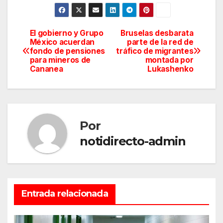
El gobierno y Grupo
Bruselas desbarata
Navegación
México acuerdan
parte de la red de
fondo de pensiones
tráfico de migrantes
de
para mineros de
montada por
Cananea
Lukashenko
entradas
Por
notidirecto-admin
Entrada relacionada