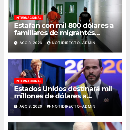
INTERNACIONAL
Estafan con mil 800 dólares a
familiares de migrantes
detenidos en Estados Unidos;
AGO 8, 2026
NOTIDIRECTO-ADMIN
prometen liberarlos
INTERNACIONAL
Estados Unidos destinará mil
millones de dólares a
Colombia para reforzar
AGO 8, 2026
NOTIDIRECTO-ADMIN
seguridad