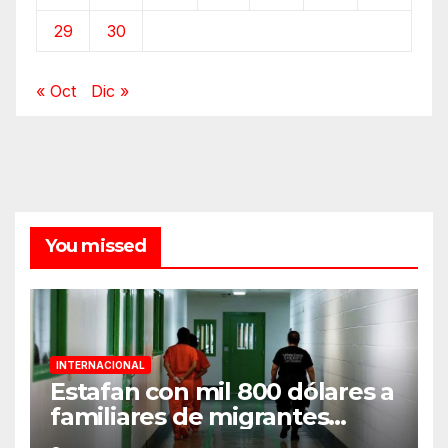
29
30
« Oct
Dic »
You missed
INTERNACIONAL
Estafan con mil 800 dólares a
familiares de migrantes
detenidos en Estados Unidos;