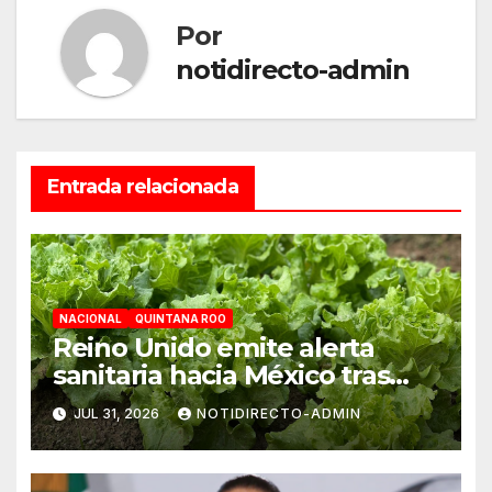
Por
notidirecto-admin
Entrada relacionada
NACIONAL
QUINTANA ROO
Reino Unido emite alerta
sanitaria hacia México tras
aumento de cuadros de
JUL 31, 2026
NOTIDIRECTO-ADMIN
diarrea explosiva en turistas