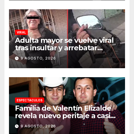
VIRAL
Adulta mayor se vuelve viral
tras insultar y arrebatar
celular a repartidor
9 AGOSTO, 2026
ESPECTACULOS
Familia de Valentín Elizalde
revela nuevo peritaje a casi
20 años de su homîcîdîo
9 AGOSTO, 2026