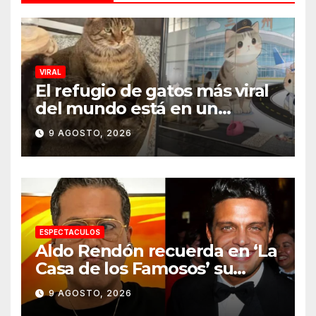
VIRAL
El refugio de gatos más viral
del mundo está en un
aeropuerto internacional y
9 AGOSTO, 2026
tiene a tres felinos
patrullando las puertas de
embarque
ESPECTACULOS
Aldo Rendón recuerda en ‘La
Casa de los Famosos’ su
encuentro con Luis Miguel
9 AGOSTO, 2026