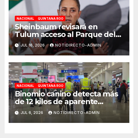
NACIONAL
QUINTANA ROO
Sheinbaum revisará en
Tulum acceso al Parque del
Jaguar, sargazo y Tren Maya
JUL 16, 2026
NOTIDIRECTO-ADMIN
de carga
NACIONAL
QUINTANA ROO
Binomio canino detecta más
de 12 kilos de aparente
cocaína en el Aeropuerto de
JUL 6, 2026
NOTIDIRECTO-ADMIN
Cancún