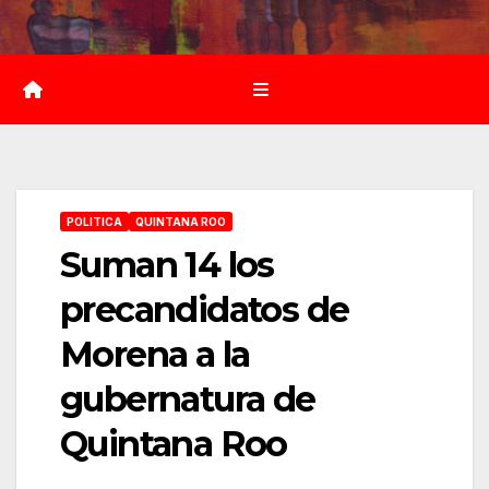
Saltar
al
contenido
POLITICA
QUINTANA ROO
Suman 14 los
precandidatos de
Morena a la
gubernatura de
Quintana Roo