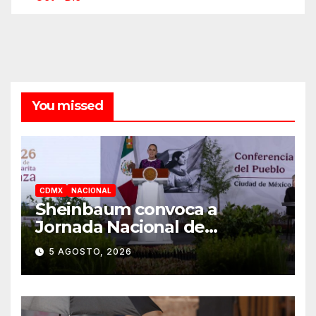
You missed
CDMX
NACIONAL
Sheinbaum convoca a
Jornada Nacional de
Reforestación el 9 de agosto
5 AGOSTO, 2026