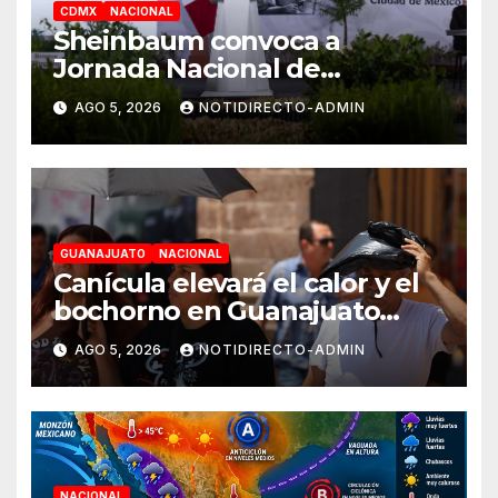
CDMX
NACIONAL
Sheinbaum convoca a
Jornada Nacional de
Reforestación el 9 de agosto
AGO 5, 2026
NOTIDIRECTO-ADMIN
GUANAJUATO
NACIONAL
Canícula elevará el calor y el
bochorno en Guanajuato
durante agosto
AGO 5, 2026
NOTIDIRECTO-ADMIN
NACIONAL