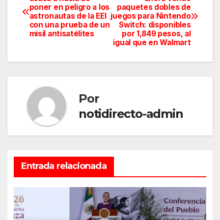
poner en peligro a los
paquetes dobles de
de
astronautas de la EEI
juegos para Nintendo
con una prueba de un
Switch: disponibles
entradas
misil antisatélites
por 1,849 pesos, al
igual que en Walmart
Por
notidirecto-admin
Entrada relacionada