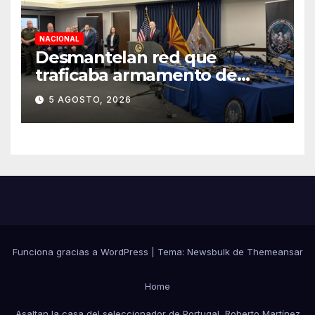
NACIONAL
Desmantelan red que
traficaba armamento de
Arizona a México
5 AGOSTO, 2026
Funciona gracias a WordPress
|
Tema:
Newsbulk
de
Themeansar
Home
Asaltan la casa del seleccionador de Portugal, Roberto Martínez