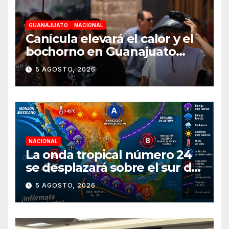
GUANAJUATO
NACIONAL
Canícula elevará el calor y el
bochorno en Guanajuato
durante agosto
5 AGOSTO, 2026
NACIONAL
La onda tropical número 24
se desplazará sobre el sur del
territorio nacional
5 AGOSTO, 2026