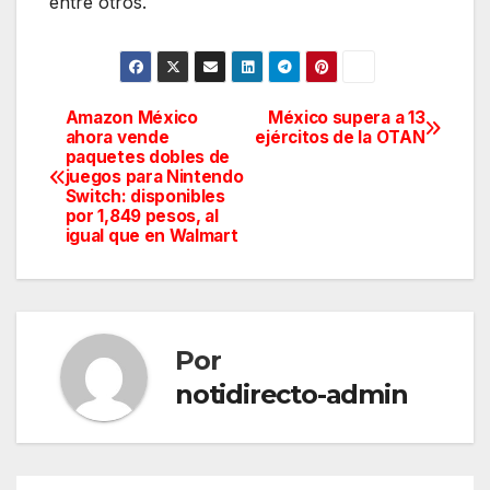
entre otros.
Amazon México
México supera a 13
Navegación
ahora vende
ejércitos de la OTAN
paquetes dobles de
de
juegos para Nintendo
Switch: disponibles
entradas
por 1,849 pesos, al
igual que en Walmart
Por
notidirecto-admin