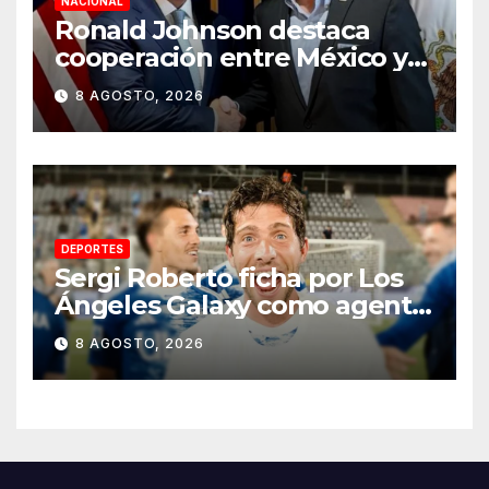
NACIONAL
Ronald Johnson destaca
cooperación entre México y
EU para la seguridad en
8 AGOSTO, 2026
región aguacatera de
Michoacán
DEPORTES
Sergi Roberto ficha por Los
Ángeles Galaxy como agente
libre hasta 2028
8 AGOSTO, 2026