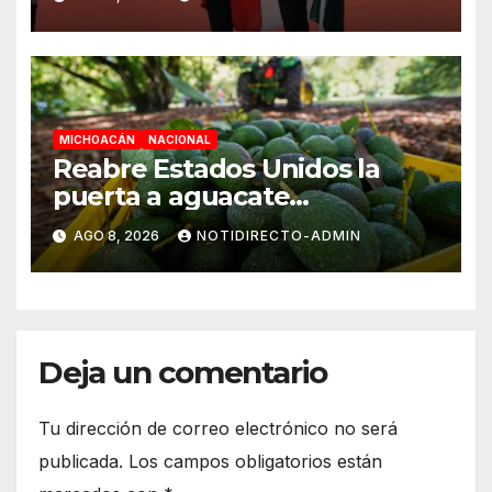
MICHOACÁN
NACIONAL
Reabre Estados Unidos la
puerta a aguacate
michoacano de forma
AGO 8, 2026
NOTIDIRECTO-ADMIN
“gradual”
Deja un comentario
Tu dirección de correo electrónico no será
publicada.
Los campos obligatorios están