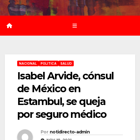
Saltar
al
contenido
NACIONAL
POLITICA
SALUD
Isabel Arvide, cónsul
de México en
Estambul, se queja
por seguro médico
Por
notidirecto-admin