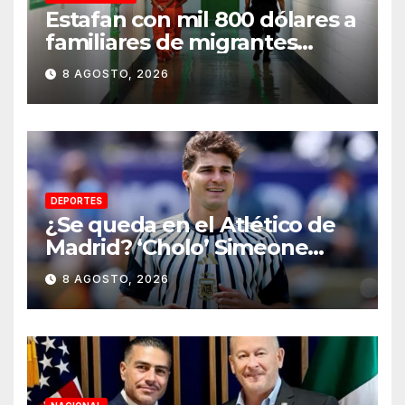
Estafan con mil 800 dólares a
familiares de migrantes
detenidos en Estados Unidos;
8 AGOSTO, 2026
prometen liberarlos
DEPORTES
¿Se queda en el Atlético de
Madrid? ‘Cholo’ Simeone
responde contundente sobre
8 AGOSTO, 2026
el futuro de Julián Álvarez