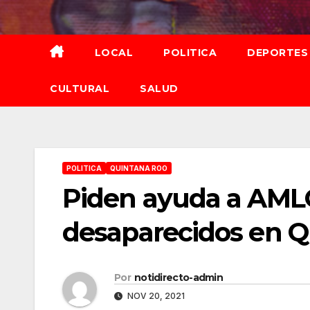
Saltar
al
contenido
LOCAL
POLITICA
DEPORTES
CULTURAL
SALUD
POLITICA
QUINTANA ROO
Piden ayuda a AMLO 
desaparecidos en Q
Por
notidirecto-admin
NOV 20, 2021