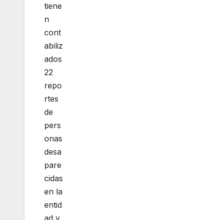
tiene
n
cont
abiliz
ados
22
repo
rtes
de
pers
onas
desa
pare
cidas
en la
entid
ad y