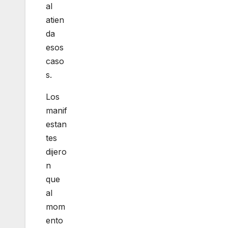
al
atien
da
esos
caso
s.
Los
manif
estan
tes
dijero
n
que
al
mom
ento