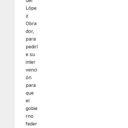
uel
Lópe
z
Obra
dor,
para
pedirl
e su
inter
venci
ón
para
que
el
gobie
rno
feder