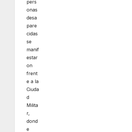
pers
onas
desa
pare
cidas
se
manif
estar
on
frent
e a la
Ciuda
d
Milita
r,
dond
e