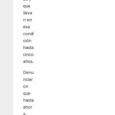
que
lleva
n en
esa
condi
ción
hasta
cinco
años.
Denu
nciar
on
que
hasta
ahor
a