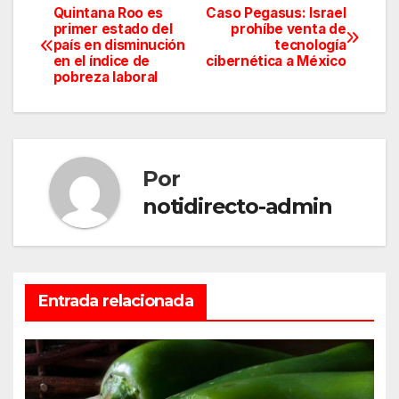
Quintana Roo es
Caso Pegasus: Israel
Navegación
primer estado del
prohíbe venta de
país en disminución
tecnología
de
en el índice de
cibernética a México
pobreza laboral
entradas
Por
notidirecto-admin
Entrada relacionada