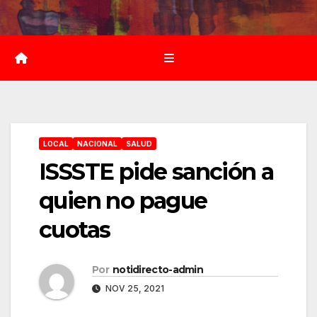
Saltar
al
contenido
LOCAL
NACIONAL
SALUD
ISSSTE pide sanción a
quien no pague
cuotas
Por
notidirecto-admin
NOV 25, 2021