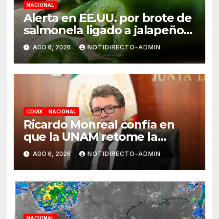
NACIONAL
Alerta en EE.UU. por brote de
salmonela ligado a jalapeños
mexicanos; reportan 345
AGO 6, 2026
NOTIDIRECTO-ADMIN
casos
CDMX
NACIONAL
Ricardo Monreal confía en
que la UNAM retome la
normalidad e inicie el
AGO 6, 2026
NOTIDIRECTO-ADMIN
semestre mediante el diálogo
NACIONAL