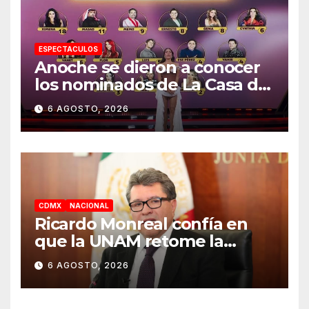
ESPECTACULOS
Anoche se dieron a conocer
los nominados de La Casa de
los Famosos México 2026 en
6 AGOSTO, 2026
la segunda semana
CDMX
NACIONAL
Ricardo Monreal confía en
que la UNAM retome la
normalidad e inicie el
6 AGOSTO, 2026
semestre mediante el
diálogo