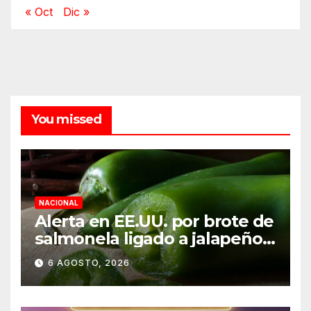
« Oct
Dic »
You missed
NACIONAL
Alerta en EE.UU. por brote de
salmonela ligado a jalapeños
mexicanos; reportan 345
6 AGOSTO, 2026
casos