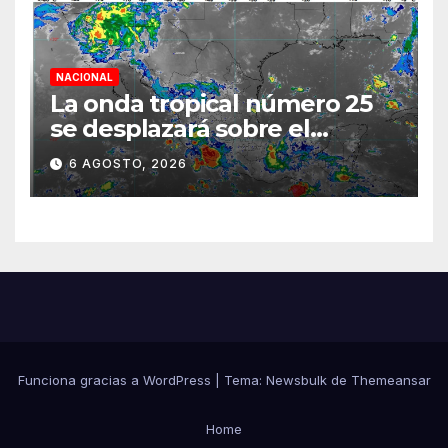
NACIONAL
La onda tropical número 25
se desplazará sobre el
sureste mexicano
6 AGOSTO, 2026
Funciona gracias a WordPress
|
Tema:
Newsbulk
de
Themeansar
Home