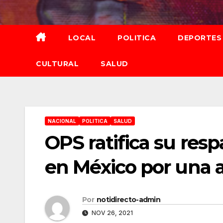
Saltar
al
contenido
LOCAL
POLITICA
DEPORTES
CULTURAL
SALUD
NACIONAL
POLITICA
SALUD
OPS ratifica su resp
en México por una 
Por
notidirecto-admin
NOV 26, 2021