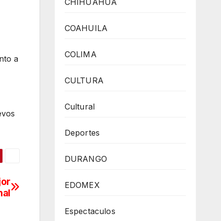
CHIHUAHUA
COAHUILA
COLIMA
nto a
CULTURA
Cultural
evos
Deportes
DURANGO
jor
EDOMEX
nal
Espectaculos