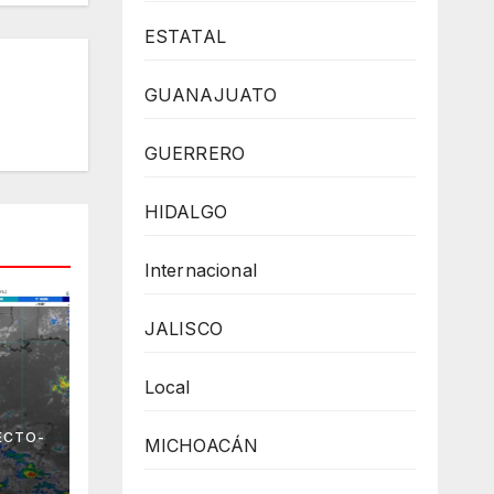
ESTATAL
GUANAJUATO
GUERRERO
HIDALGO
Internacional
JALISCO
Local
 el
ECTO-
MICHOACÁN
no