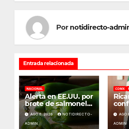
entradas
Por
notidirecto-admi
Entrada relacionada
NACIONAL
CDMX
Alerta en EE.UU. por
Rica
brote de salmonela
conf
ligado a jalapeños
UNA
AGO 6, 2026
NOTIDIRECTO-
AGO 
mexicanos;
norm
reportan 345 casos
el s
ADMIN
ADMIN