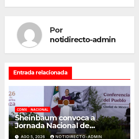
Por
notidirecto-admin
Entrada relacionada
CDMX
NACIONAL
Sheinbaum convoca a
Jornada Nacional de
Reforestación el 9 de agosto
AGO 5, 2026
NOTIDIRECTO-ADMIN