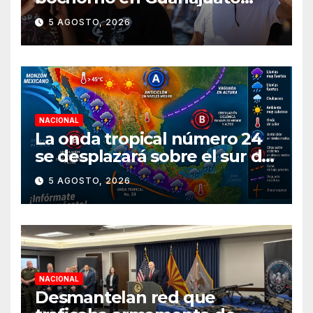
durante agosto
5 AGOSTO, 2026
NACIONAL
La onda tropical número 24
se desplazará sobre el sur del
territorio nacional
5 AGOSTO, 2026
NACIONAL
Desmantelan red que