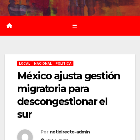
Saltar
al
contenido
LOCAL
NACIONAL
POLITICA
México ajusta gestión
migratoria para
descongestionar el
sur
Por
notidirecto-admin