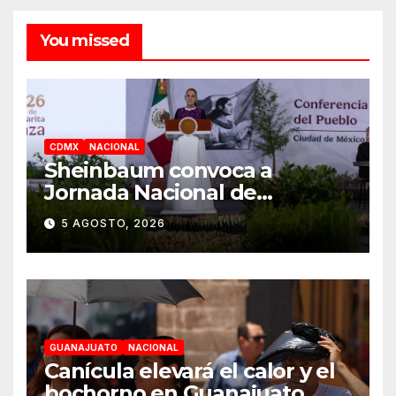
You missed
CDMX
NACIONAL
Sheinbaum convoca a
Jornada Nacional de
Reforestación el 9 de agosto
5 AGOSTO, 2026
GUANAJUATO
NACIONAL
Canícula elevará el calor y el
bochorno en Guanajuato