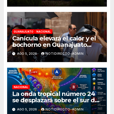
GUANAJUATO
NACIONAL
Canícula elevará el calor y el
bochorno en Guanajuato
durante agosto
AGO 5, 2026
NOTIDIRECTO-ADMIN
NACIONAL
La onda tropical número 24
se desplazará sobre el sur del
territorio nacional
AGO 5, 2026
NOTIDIRECTO-ADMIN