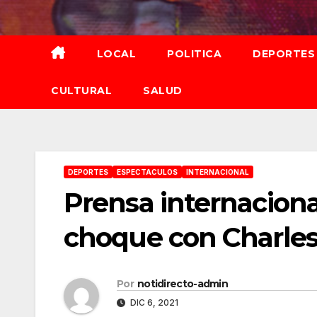
Saltar
al
contenido
LOCAL
POLITICA
DEPORTES
CULTURAL
SALUD
DEPORTES
ESPECTACULOS
INTERNACIONAL
Prensa internaciona
choque con Charles
Por
notidirecto-admin
DIC 6, 2021