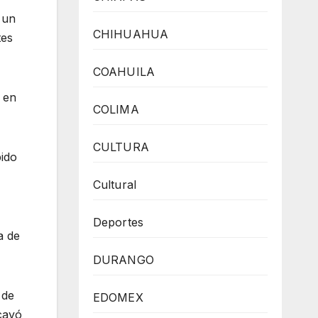
 un
CHIHUAHUA
tes
COAHUILA
 en
COLIMA
CULTURA
pido
Cultural
Deportes
a de
DURANGO
 de
EDOMEX
cayó