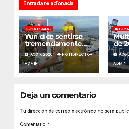
Entrada relacionada
ESPECTACULOS
INTERNA
Yuri dice sentirse
Mult
tremendamente
de 2
emocionada sobre
subi
AGO 7, 2026
NOTIDIRECTO-
AGO 7
su estatua que le
un h
harán en Veracruz
disf
ADMIN
ADMIN
Muer
Deja un comentario
Tu dirección de correo electrónico no será publi
Comentario
*