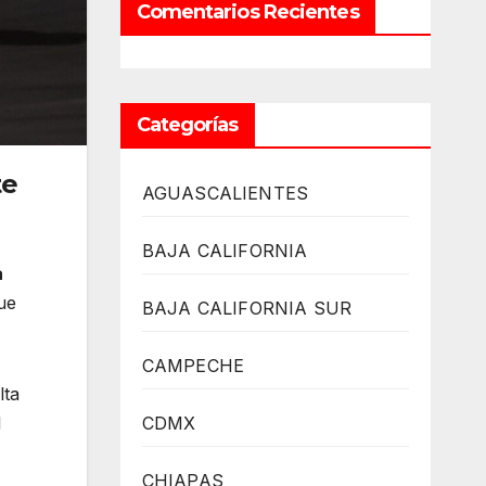
Comentarios Recientes
Categorías
te
AGUASCALIENTES
BAJA CALIFORNIA
a
ue
BAJA CALIFORNIA SUR
CAMPECHE
lta
l
CDMX
CHIAPAS