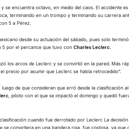
 y se encuentra octavo, en medio del caos. El accidente es
 toca, terminando en un trompo y terminando su carrera an
ó con 5 a Pérez.
l mexicano desde su actuación del sábado, pues solo terminó
con 5 por el percance que tuvo con
Charles Leclerc
.
zó los arcos de Leclerc y se convirtió en la pared. Más rá
ó el precio por asumir que Leclerc se había retrocedido”.
luego de que consideran que erró desde la clasificación al
lerc
, piloto con el que se impactó el domingo y quedó fuer
clasificación cuando fue derrotado por Leclerc La decisión
e se convirtiera en una bandera roja, fue costosa, ya que 