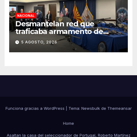
NACIONAL
Desmantelan red que
traficaba armamento de
Arizona a México
5 AGOSTO, 2026
Funciona gracias a WordPress
|
Tema:
Newsbulk
de
Themeansar
Home
Asaltan la casa del seleccionador de Portugal, Roberto Martínez