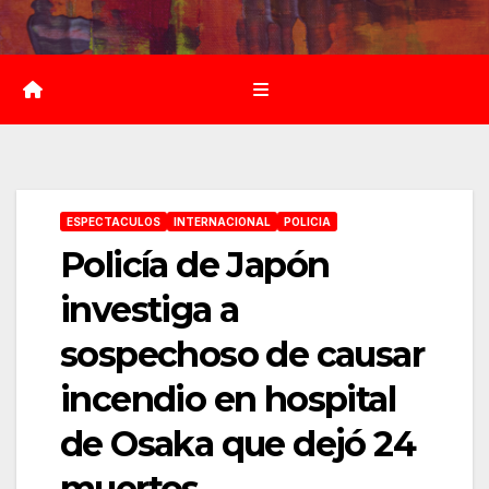
Saltar
al
contenido
ESPECTACULOS
INTERNACIONAL
POLICIA
Policía de Japón
investiga a
sospechoso de causar
incendio en hospital
de Osaka que dejó 24
muertos