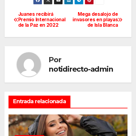
Juanes recibirá
Mega desalojo de
Navegación
Premio Internacional
invasores en playas
de la Paz en 2022
de Isla Blanca
de
entradas
Por
notidirecto-admin
Entrada relacionada