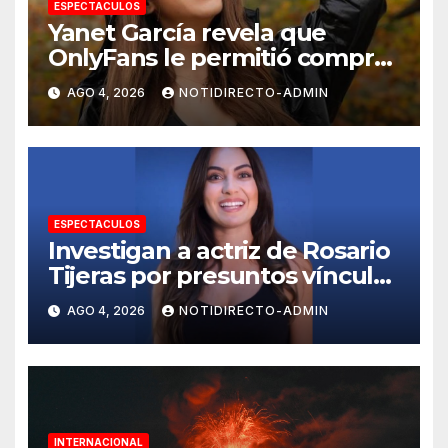
ESPECTACULOS
Yanet García revela que
OnlyFans le permitió comprar
un departamento en
AGO 4, 2026
NOTIDIRECTO-ADMIN
Manhattan
ESPECTACULOS
Investigan a actriz de Rosario
Tijeras por presuntos vínculos
con red de huachicol fiscal
AGO 4, 2026
NOTIDIRECTO-ADMIN
INTERNACIONAL