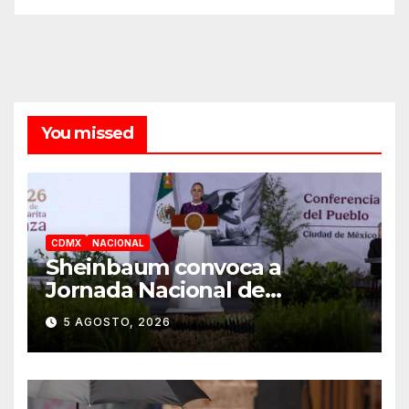
You missed
CDMX
NACIONAL
Sheinbaum convoca a
Jornada Nacional de
Reforestación el 9 de agosto
5 AGOSTO, 2026