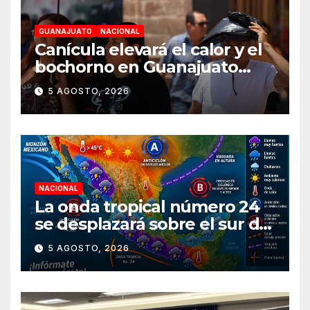
GUANAJUATO
NACIONAL
Canícula elevará el calor y el
bochorno en Guanajuato
durante agosto
5 AGOSTO, 2026
NACIONAL
La onda tropical número 24
se desplazará sobre el sur del
territorio nacional
5 AGOSTO, 2026