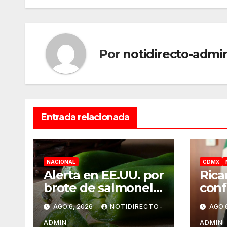
entradas
Por
notidirecto-admi
Entrada relacionada
NACIONAL
CDMX
Alerta en EE.UU. por
Rica
brote de salmonela
conf
ligado a jalapeños
UNA
AGO 6, 2026
NOTIDIRECTO-
AGO 
mexicanos;
norm
reportan 345 casos
el s
ADMIN
ADMIN