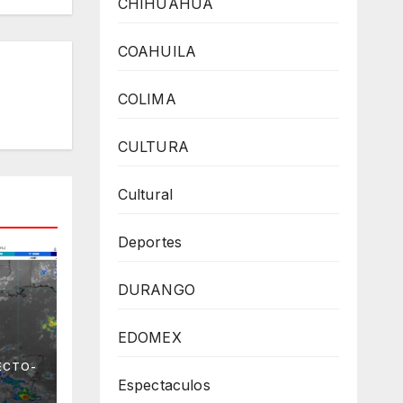
CHIHUAHUA
COAHUILA
COLIMA
CULTURA
Cultural
Deportes
DURANGO
EDOMEX
 el
ECTO-
no
Espectaculos