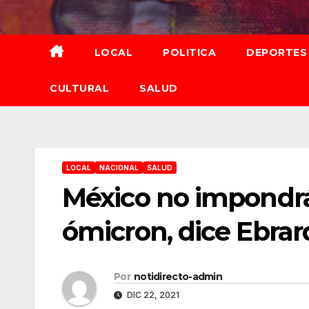
Saltar
al
contenido
LOCAL
POLITICA
DEPORTES
CULTURAL
SALUD
LOCAL
NACIONAL
SALUD
México no impondrá 
ómicron, dice Ebrar
Por
notidirecto-admin
DIC 22, 2021